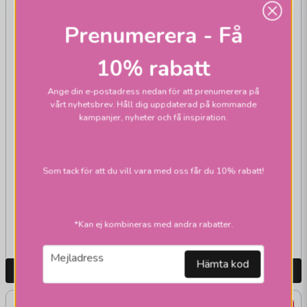
Prenumerera - Få
10% rabatt
Ange din e-postadress nedan för att prenumerera på
vårt nyhetsbrev. Håll dig uppdaterad på kommande
kampanjer, nyheter och få inspiration.
PR HOME
Flex out med Saigon
ljusslingor outdoor
Som tack för att du vill vara med oss får du 10% rabatt!
932,1 kr
1 946,1 kr
1 195 kr
2 495 kr
*Kan ej kombineras med andra rabatter.
Skickas inom 2-10
Skickas inom 2-10
vardagar
vardagar
email
Mejladress
Hämta kod
LÄGG I VARUKORGEN
LÄGG I VARUKORGEN
22%
22%