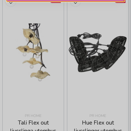
PR HOME
PR HOME
Tali Flex out
Hue Flex out
ljusslinga utomhus
ljusslingor utomhus