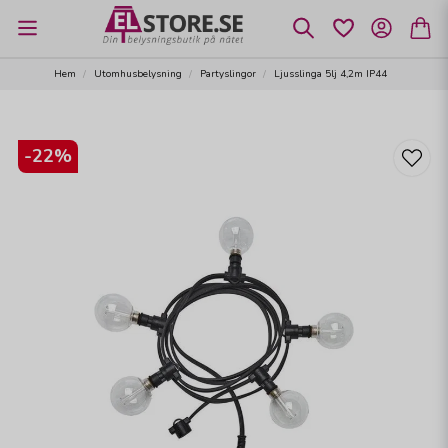
Hem
Utomhusbelysning
Partyslingor
Ljusslinga 5lj 4,2m IP44
-
22
%