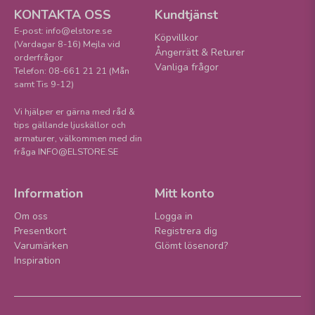
KONTAKTA OSS
Kundtjänst
E-post: info@elstore.se
Köpvillkor
(Vardagar 8-16) Mejla vid
Ångerrätt & Returer
orderfrågor
Vanliga frågor
Telefon: 08-661 21 21 (Mån
samt Tis 9-12)
Vi hjälper er gärna med råd &
tips gällande ljuskällor och
armaturer, välkommen med din
fråga INFO@ELSTORE.SE
Information
Mitt konto
Om oss
Logga in
Presentkort
Registrera dig
Varumärken
Glömt lösenord?
Inspiration