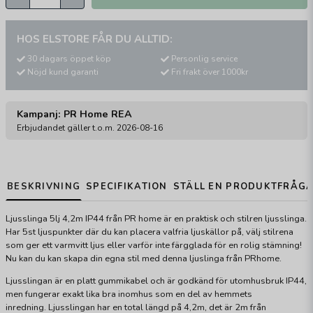
HOS ELSTORE FÅR DU ALLTID:
30 dagars öppet köp
Personlig service
Nöjd kund garanti
Fri frakt över 1000kr
Kampanj: PR Home REA
Erbjudandet gäller t.o.m. 2026-08-16
BESKRIVNING
SPECIFIKATION
STÄLL EN PRODUKTFRÅG
Ljusslinga 5lj 4,2m IP44 från PR home är en praktisk och stilren ljusslinga.
Har 5st ljuspunkter där du kan placera valfria ljuskällor på, välj stilrena
som ger ett varmvitt ljus eller varför inte färgglada för en rolig stämning!
Nu kan du kan skapa din egna stil med denna ljuslinga från PRhome.
Ljusslingan är en platt gummikabel och är godkänd för utomhusbruk IP44,
men fungerar exakt lika bra inomhus som en del av hemmets
inredning.
Ljusslingan har en total längd på 4,2m, det är 2m från