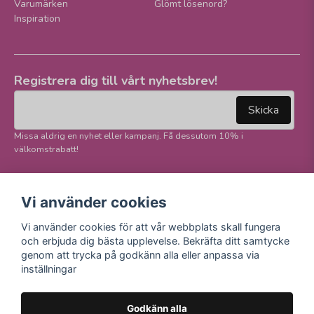
Varumärken
Glömt lösenord?
Inspiration
Registrera dig till vårt nyhetsbrev!
email
Mejladress
Skicka
Missa aldrig en nyhet eller kampanj. Få dessutom 10% i
välkomstrabatt!
Följ oss på våra
Trygg betalning och
Vi använder cookies
sociala medier!
E-handel
Vi använder cookies för att vår webbplats skall fungera
Facebook
och erbjuda dig bästa upplevelse. Bekräfta ditt samtycke
Instagram
genom att trycka på godkänn alla eller anpassa via
Youtube
inställningar
TikTok
Godkänn alla