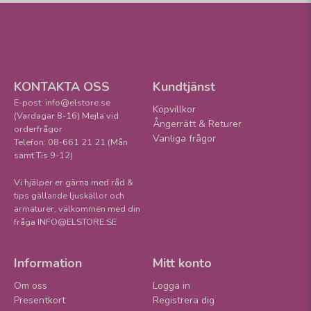
KONTAKTA OSS
Kundtjänst
E-post: info@elstore.se
Köpvillkor
(Vardagar 8-16) Mejla vid
Ångerrätt & Returer
orderfrågor
Vanliga frågor
Telefon: 08-661 21 21 (Mån
samt Tis 9-12)
Vi hjälper er gärna med råd &
tips gällande ljuskällor och
armaturer, välkommen med din
fråga INFO@ELSTORE.SE
Information
Mitt konto
Om oss
Logga in
Presentkort
Registrera dig