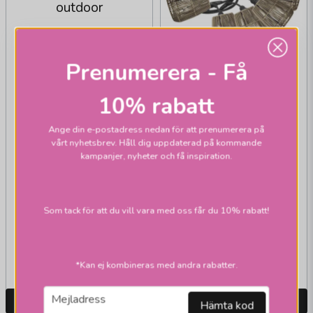
outdoor
Prenumerera - Få
10% rabatt
Ange din e-postadress nedan för att prenumerera på
vårt nyhetsbrev. Håll dig uppdaterad på kommande
PR HOME
kampanjer, nyheter och få inspiration.
Flex out med Saigon
ljusslingor outdoor
Som tack för att du vill vara med oss får du 10% rabatt!
932,1 kr
1 946,1 kr
1 195 kr
2 495 kr
Skickas inom 2-10
Skickas inom 2-10
*Kan ej kombineras med andra rabatter.
vardagar
vardagar
email
Mejladress
LÄGG I VARUKORGEN
LÄGG I VARUKORGEN
Hämta kod