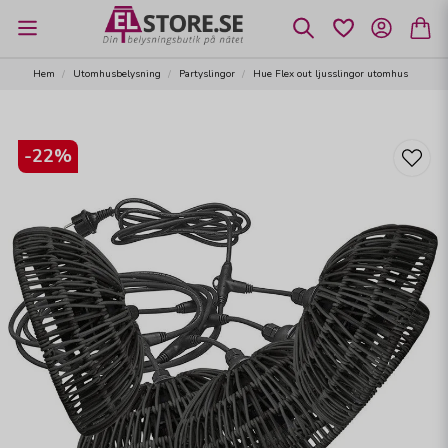
Hem
Utomhusbelysning
Partyslingor
Hue Flex out ljusslingor utomhus
-
22
%