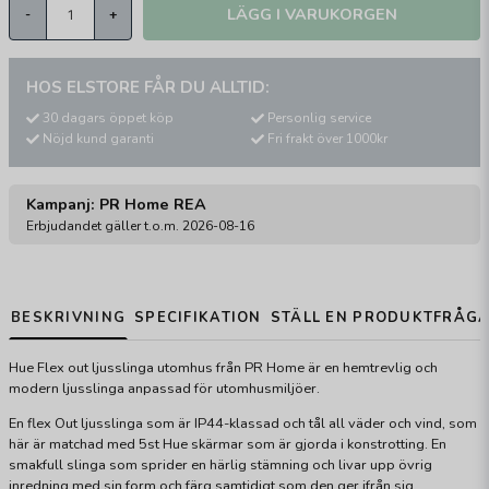
LÄGG I VARUKORGEN
-
+
HOS ELSTORE FÅR DU ALLTID:
30 dagars öppet köp
Personlig service
Nöjd kund garanti
Fri frakt över 1000kr
Kampanj: PR Home REA
Erbjudandet gäller t.o.m. 2026-08-16
BESKRIVNING
SPECIFIKATION
STÄLL EN PRODUKTFRÅG
Hue Flex out ljusslinga utomhus från PR Home är en hemtrevlig och
modern ljusslinga anpassad för utomhusmiljöer.
En flex Out ljusslinga som är IP44-klassad och tål all väder och vind, som
här är matchad med 5st Hue skärmar som är gjorda i konstrotting. En
smakfull slinga som sprider en härlig stämning och livar upp övrig
inredning med sin form och färg samtidigt som den ger ifrån sig