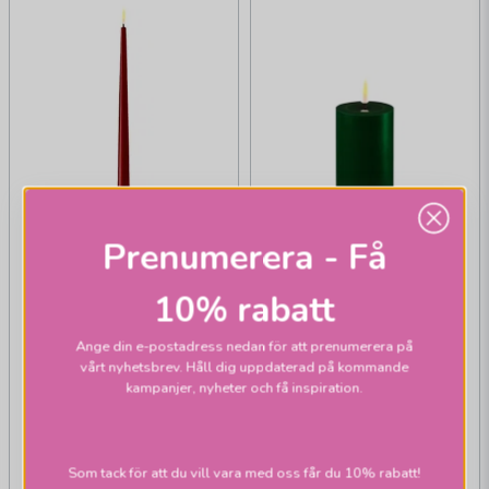
Prenumerera - Få
10% rabatt
Ange din e-postadress nedan för att prenumerera på
vårt nyhetsbrev. Håll dig uppdaterad på kommande
kampanjer, nyheter och få inspiration.
DELUXE HOMEART
Shiny dinner ljus 38
DELUXE HOMEART
bourgogne 2-pack
Som tack för att du vill vara med oss får du 10% rabatt!
Real Flame blockljus