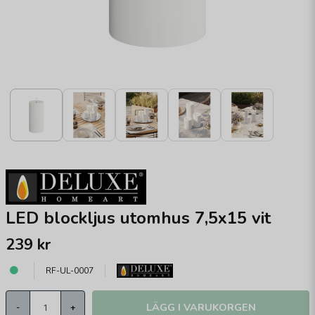
LED blockljus utomhus 7,5x15 vit
239 kr
RF-UL-0007
LÄGG I VARUKORGEN
-
+