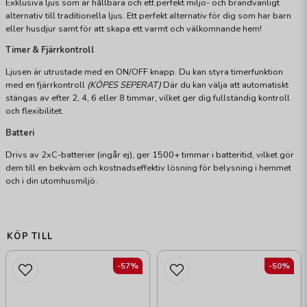
Exklusiva ljus som är hållbara och ett perfekt miljö- och brandvänligt
alternativ till traditionella ljus. Ett perfekt alternativ för dig som har barn
eller husdjur samt för att skapa ett varmt och välkomnande hem!
Timer & Fjärrkontroll
Ljusen är utrustade med en ON/OFF knapp. Du kan styra timerfunktion
med en fjärrkontroll
(KÖPES SEPERAT)
Där du kan välja att automatiskt
stängas av efter 2, 4, 6 eller 8 timmar, vilket ger dig fullständig kontroll
och flexibilitet.
Batteri
Drivs av 2xC-batterier (ingår ej), ger 1500+ timmar i batteritid, vilket gör
dem till en bekväm och kostnadseffektiv lösning för belysning i hemmet
och i din utomhusmiljö.
KÖP TILL
-57%
-50%