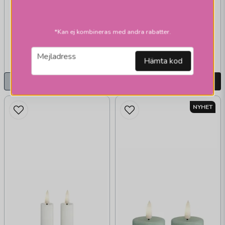
15 grön
*Kan ej kombineras med andra rabatter.
149 kr
125 kr
349 kr
249 kr
email
Mejladress
Slutsåld
Skickas inom 1-2 vardagar
Hämta kod
Bevaka
LÄGG I VARUKORGEN
NYHET