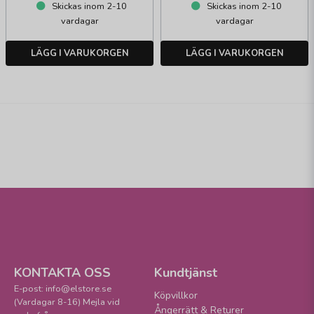
Skickas inom 2-10
Skickas inom 2-10
vardagar
vardagar
LÄGG I VARUKORGEN
LÄGG I VARUKORGEN
KONTAKTA OSS
Kundtjänst
E-post: info@elstore.se
Köpvillkor
(Vardagar 8-16) Mejla vid
Ångerrätt & Returer