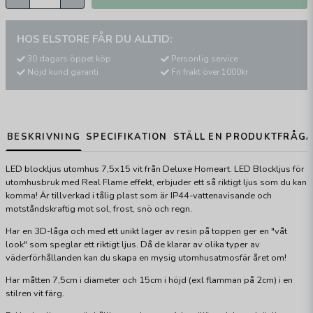
HOS ELSTORE FÅR DU ALLTID:
30 dagars öppet köp
Personlig service
Nöjd kund garanti
Fri frakt över 1000kr
BESKRIVNING
SPECIFIKATION
STÄLL EN PRODUKTFRÅG
LED blockljus utomhus 7,5x15 vit från Deluxe Homeart. LED Blockljus för
utomhusbruk med Real Flame effekt, erbjuder ett så riktigt ljus som du kan
komma! Är tillverkad i tålig plast som är IP44-vattenavisande och
motståndskraftig mot sol, frost, snö och regn.
Har en 3D-låga och med ett unikt lager av resin på toppen ger en "våt
look" som speglar ett riktigt ljus. Då de klarar av olika typer av
väderförhållanden kan du skapa en mysig utomhusatmosfär året om!
Har måtten 7,5cm i diameter och 15cm i höjd (exl flamman på 2cm) i en
stilren vit färg.