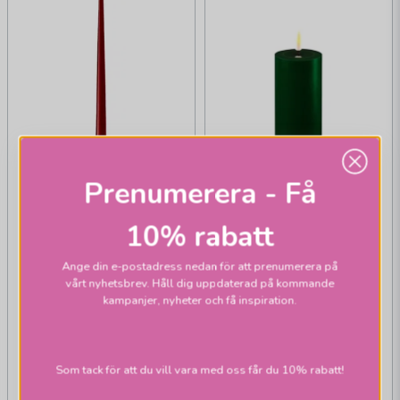
Prenumerera - Få
10% rabatt
Ange din e-postadress nedan för att prenumerera på
vårt nyhetsbrev. Håll dig uppdaterad på kommande
kampanjer, nyheter och få inspiration.
DELUXE HOMEART
Shiny dinner ljus 38
DELUXE HOMEART
bourgogne 2-pack
Real Flame blockljus
Som tack för att du vill vara med oss får du 10% rabatt!
15 grön