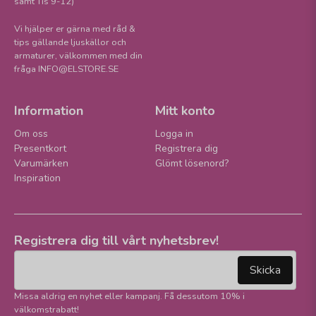
samt Tis 9-12)
Vi hjälper er gärna med råd &
tips gällande ljuskällor och
armaturer, välkommen med din
fråga INFO@ELSTORE.SE
Information
Mitt konto
Om oss
Logga in
Presentkort
Registrera dig
Varumärken
Glömt lösenord?
Inspiration
Registrera dig till vårt nyhetsbrev!
email
Mejladress
Skicka
Missa aldrig en nyhet eller kampanj. Få dessutom 10% i
välkomstrabatt!