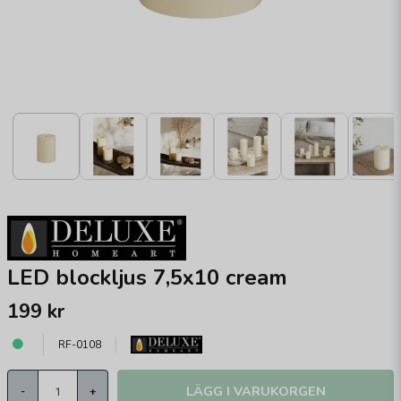
LED blockljus 7,5x10 cream
199 kr
RF-0108
LÄGG I VARUKORGEN
-
+