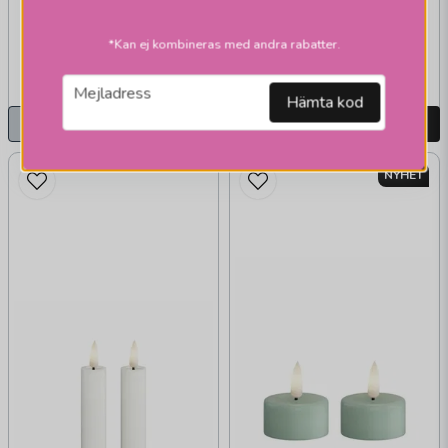
149 kr
125 kr
*Kan ej kombineras med andra rabatter.
349 kr
249 kr
Slutsåld
Skickas inom 1-2 vardagar
email
Mejladress
Hämta kod
Bevaka
LÄGG I VARUKORGEN
NYHET