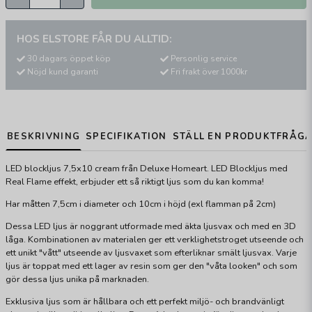
HOS ELSTORE FÅR DU ALLTID:
30 dagars öppet köp
Personlig service
Nöjd kund garanti
Fri frakt över 1000kr
BESKRIVNING
SPECIFIKATION
STÄLL EN PRODUKTFRÅG
LED blockljus 7,5x10 cream från Deluxe Homeart. LED Blockljus med
Real Flame effekt, erbjuder ett så riktigt ljus som du kan komma!
Har måtten 7,5cm i diameter och 10cm i höjd (exl flamman på 2cm)
Dessa LED ljus är noggrant utformade med äkta ljusvax och med en 3D
låga. Kombinationen av materialen ger ett verklighetstroget utseende och
ett unikt "vått" utseende av ljusvaxet som efterliknar smält ljusvax. Varje
ljus är toppat med ett lager av resin som ger den "våta looken" och som
gör dessa ljus unika på marknaden.
Exklusiva ljus som är hållbara och ett perfekt miljö- och brandvänligt