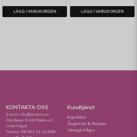
LÄGG I VARUKORGEN
LÄGG I VARUKORGEN
KONTAKTA OSS
Kundtjänst
E-post: info@elstore.se
Köpvillkor
(Vardagar 8-16) Mejla vid
Ångerrätt & Returer
orderfrågor
Vanliga frågor
Telefon: 08-661 21 21 (Mån