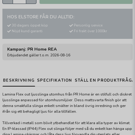
HOS ELSTORE FÅR DU ALLTID:
30 dagars öppet köp
Personlig service
Nöjd kund garanti
Fri frakt över 1000kr
Kampanj: PR Home REA
Erbjudandet gäller t.o.m. 2026-08-16
BESKRIVNING
SPECIFIKATION
STÄLL EN PRODUKTFRÅG
Lamina Flex out ljusslinga utomhus från PR Home är en stilfull och diskret
ljusslinga anpassad för utomhusmiljöer. Dess mattsvarta finish gör att
denna smakfulla slinga enkelt smälter in bland övrig inredning och ger
ifrån sig ett behagligt ljus för alla tillfällen.
Tillverkad i metall som blivit ytbehandlat för att klara alla typer av klimat.
En IP-klassad (IP44) Flex out slinga följer med så du enkelt kan hänga upp
dina Lamina-skärmar och låta dess ljus förvandla din uteplats eller