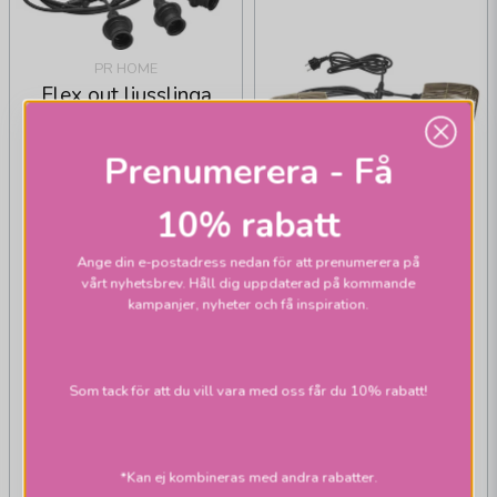
PR HOME
Flex out ljusslinga
outdoor
Prenumerera - Få
10% rabatt
Ange din e-postadress nedan för att prenumerera på
vårt nyhetsbrev. Håll dig uppdaterad på kommande
kampanjer, nyheter och få inspiration.
PR HOME
Flex out med Saigon
Som tack för att du vill vara med oss får du 10% rabatt!
ljusslingor outdoor
932,1 kr
1 946,1 kr
*Kan ej kombineras med andra rabatter.
1 195 kr
2 495 kr