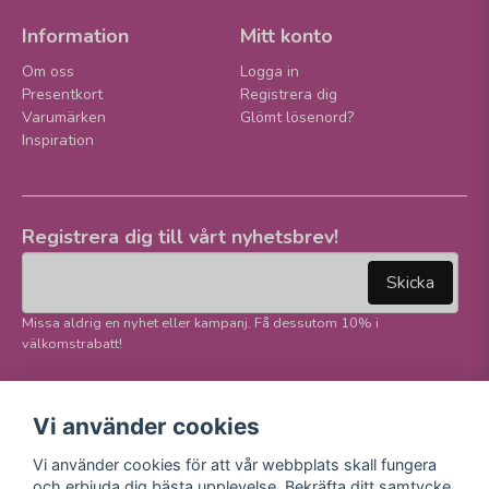
Information
Mitt konto
Om oss
Logga in
Presentkort
Registrera dig
Varumärken
Glömt lösenord?
Inspiration
Registrera dig till vårt nyhetsbrev!
email
Mejladress
Skicka
Missa aldrig en nyhet eller kampanj. Få dessutom 10% i
välkomstrabatt!
Följ oss på våra
Trygg betalning och
Vi använder cookies
sociala medier!
E-handel
Vi använder cookies för att vår webbplats skall fungera
Facebook
och erbjuda dig bästa upplevelse. Bekräfta ditt samtycke