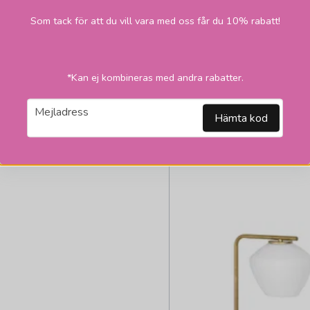
LÄGG I VARUKORGEN
Som tack för att du vill vara med oss får du 10% rabatt!
*Kan ej kombineras med andra rabatter.
email
Mejladress
Hämta kod