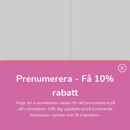
Prenumerera - Få 10%
KONSTHANTVERK TYRINGE
rabatt
Stav golvlampor 1lj 
2lj
Ange din e-postadress nedan för att prenumerera på
vårt nyhetsbrev. Håll dig uppdaterad på kommande
9 365
kampanjer, nyheter och få inspiration.
Skickas inom 2-1
vardagar
kr