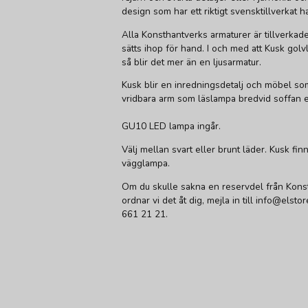
design som har ett riktigt svensktillverkat h
Alla Konsthantverks armaturer är tillverkade
sätts ihop för hand. I och med att Kusk gol
så blir det mer än en ljusarmatur.
Kusk blir en inredningsdetalj och möbel so
vridbara arm som läslampa bredvid soffan e
GU10 LED lampa ingår.
Välj mellan svart eller brunt läder. Kusk f
vägglampa.
Om du skulle sakna en reservdel från Kons
ordnar vi det åt dig, mejla in till info@elsto
661 21 21.