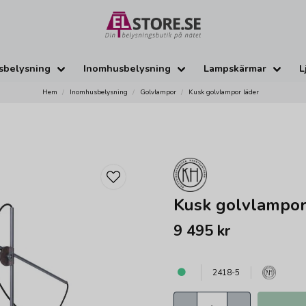
sbelysning
Inomhusbelysning
Lampskärmar
L
Hem
Inomhusbelysning
Golvlampor
Kusk golvlampor läder
Kusk golvlampor
9 495 kr
2418-5