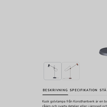
BESKRIVNING
SPECIFIKATION
STÄ
Kusk golvlampa från Konsthantverk är en b
råjärn och svarta detaljer eller i järnoxid oc