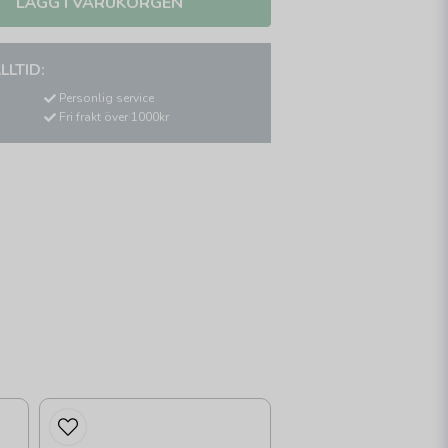
LÄGG I VARUKORGEN
LLTID:
Personlig service
Fri frakt över 1000kr