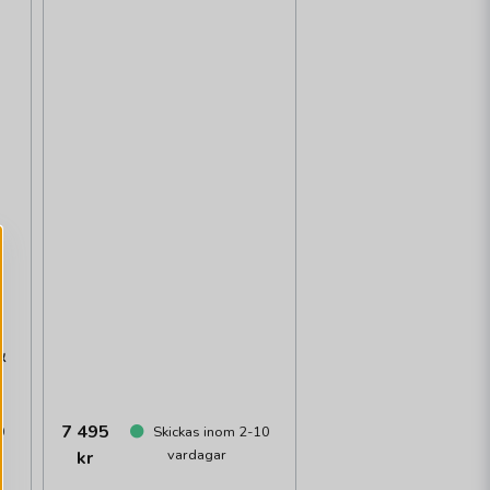
&
7 495
0
Skickas inom 2-10
vardagar
kr