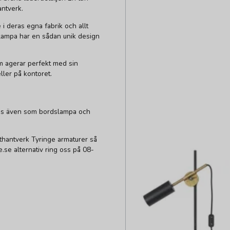
antverk.
 i deras egna fabrik och allt
vlampa har en sådan unik design
m agerar perfekt med sin
ller på kontoret.
inns även som bordslampa och
thantverk Tyringe armaturer så
re.se alternativ ring oss på 08-