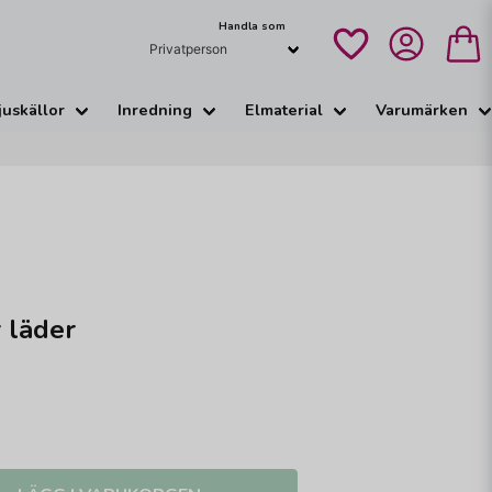
Handla som
juskällor
Inredning
Elmaterial
Varumärken
 läder