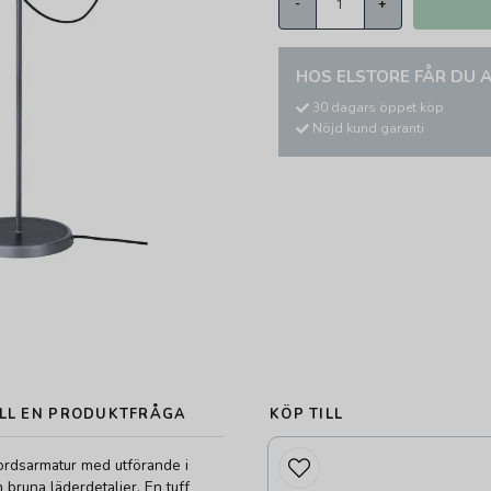
-
+
HOS ELSTORE FÅR DU A
30 dagars öppet köp
Nöjd kund garanti
LL EN PRODUKTFRÅGA
KÖP TILL
ordsarmatur med utförande i
h bruna läderdetaljer. En tuff