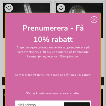
Prenumerera - Få
10% rabatt
EKONOMILJUS
EKONOMILJUS
Rörlampa E14 klar
Normallampa klar
Ange din e-postadress nedan för att prenumerera på
vårt nyhetsbrev. Håll dig uppdaterad på kommande
15W
40W E27
kampanjer, nyheter och få inspiration.
39 kr
39 kr
Skickas inom 1-2 vardagar
Skickas inom 1-2 vardagar
Som tack för att du vill vara med oss får du 10% rabatt!
LÄGG I VARUKORGEN
LÄGG I VARUKORGEN
*Kan ej kombineras med andra rabatter.
email
Mejladress