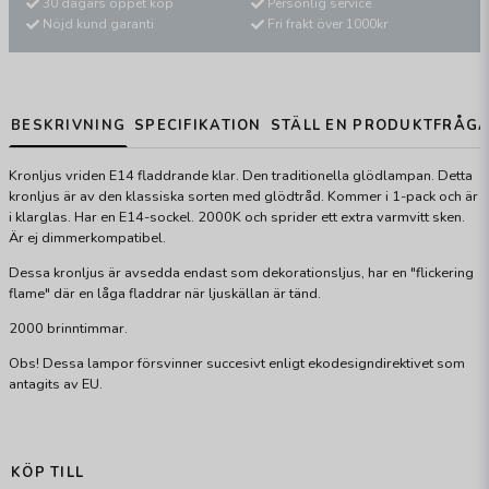
30 dagars öppet köp
Personlig service
Nöjd kund garanti
Fri frakt över 1000kr
BESKRIVNING
SPECIFIKATION
STÄLL EN PRODUKTFRÅG
Kronljus vriden E14 fladdrande klar. Den traditionella glödlampan. Detta
kronljus är av den klassiska sorten med glödtråd. Kommer i 1-pack och är
i klarglas. Har en E14-sockel. 2000K och sprider ett extra varmvitt sken.
Är ej dimmerkompatibel.
Dessa kronljus är avsedda endast som dekorationsljus, har en "flickering
flame" där en låga fladdrar när ljuskällan är tänd.
2000 brinntimmar.
Obs! Dessa lampor försvinner succesivt enligt ekodesigndirektivet som
antagits av EU.
KÖP TILL