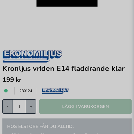
Kronljus vriden E14 fladdrande klar
199 kr
280124
LÄGG I VARUKORGEN
-
+
HOS ELSTORE FÅR DU ALLTID: