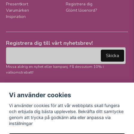
Presentkort
Registrera dig
Varumärken
Glömt lösenord?
Inspiration
Registrera dig till vårt nyhetsbrev!
email
Mejladress
Skicka
Missa aldrig en nyhet eller kampanj. Få dessutom 10% i
välkomstrabatt!
Följ oss på våra
Trygg betalning och
Vi använder cookies
sociala medier!
E-handel
Vi använder cookies för att vår webbplats skall fungera
Facebook
och erbjuda dig bästa upplevelse. Bekräfta ditt samtycke
Instagram
genom att trycka på godkänn alla eller anpassa via
Youtube
inställningar
TikTok