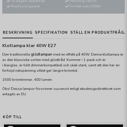
30 dagars öppet köp
Personlig service
Nöjd kund garanti
Fri frakt över 1000kr
BESKRIVNING
SPECIFIKATION
STÄLL EN PRODUKTFRÅG
Klotlampa klar 40W E27
Den traditionella
glödlampan
med en effekt på 40W. Denna klotlampa är
av den klassiska sorten med glödtråd. Kommer i 1-pack och är
i klarglas, är fullt dimmerkompatibel och skak stark, samt att den har en
förhöjd nätspänning vilket ger längre brinntid.
1500 brinntimmar, 400 lumen.
Obs! Dessa lampor försvinner succesivt enligt ekodesigndirektivet som
antagits av EU.
KÖP TILL