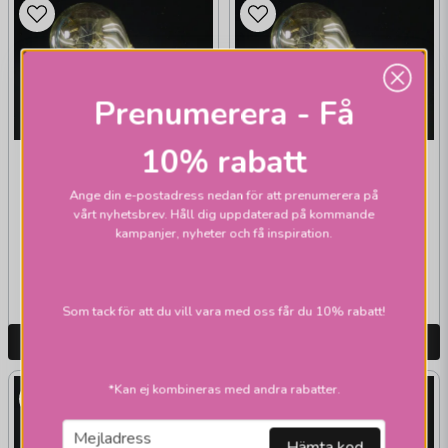
Prenumerera - Få
10% rabatt
EKONOMILJUS
EKONOMILJUS
Klotlampa klar 15W
Klotlampa klar 7W
Ange din e-postadress nedan för att prenumerera på
E27
E27
vårt nyhetsbrev. Håll dig uppdaterad på kommande
kampanjer, nyheter och få inspiration.
59 kr
39 kr
Skickas inom 2-10
Skickas inom 1-2 vardagar
vardagar
Som tack för att du vill vara med oss får du 10% rabatt!
LÄGG I VARUKORGEN
LÄGG I VARUKORGEN
*Kan ej kombineras med andra rabatter.
email
Mejladress
Hämta kod