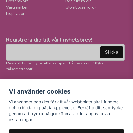
Presentkort
Registrera dig
Varumärken
Glömt lösenord?
Inspiration
Registrera dig till vårt nyhetsbrev!
email
Mejladress
Skicka
Missa aldrig en nyhet eller kampanj. Få dessutom 10% i
välkomstrabatt!
Följ oss på våra
Trygg betalning och
Vi använder cookies
sociala medier!
E-handel
Vi använder cookies för att vår webbplats skall fungera
Facebook
och erbjuda dig bästa upplevelse. Bekräfta ditt samtycke
Instagram
genom att trycka på godkänn alla eller anpassa via
Youtube
inställningar
TikTok