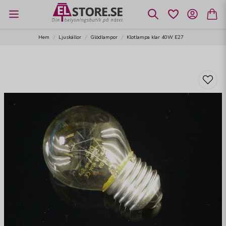
Hem
Ljuskällor
Glödlampor
Klotlampa klar 40W E27