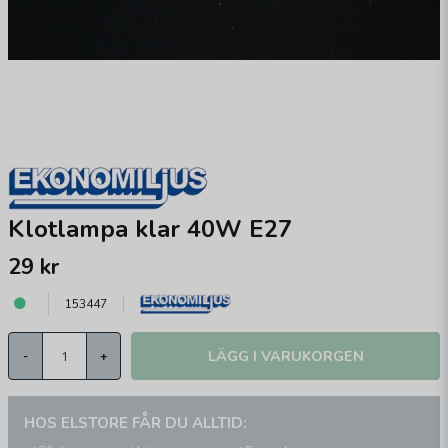
Klotlampa klar 40W E27
29 kr
153447
LÄGG I VARUKORGEN
-
+
HOS ELSTORE FÅR DU ALLTID: