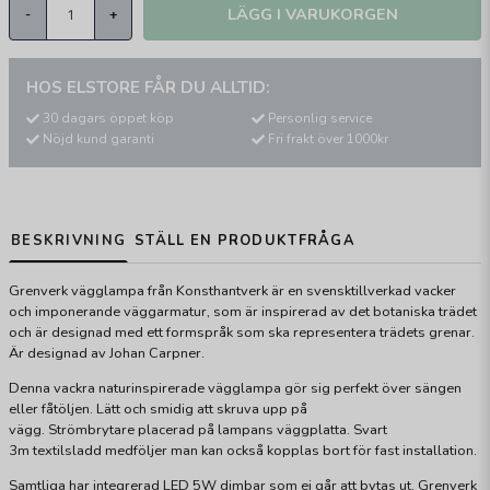
LÄGG I VARUKORGEN
-
+
HOS ELSTORE FÅR DU ALLTID:
30 dagars öppet köp
Personlig service
Nöjd kund garanti
Fri frakt över 1000kr
BESKRIVNING
STÄLL EN PRODUKTFRÅGA
Grenverk vägglampa från Konsthantverk är en svensktillverkad vacker
och imponerande väggarmatur, som är inspirerad av det botaniska trädet
och är designad med ett formspråk som ska representera trädets grenar.
Är designad av Johan Carpner.
Denna vackra naturinspirerade vägglampa gör sig perfekt över sängen
eller fåtöljen. Lätt och smidig att skruva upp på
vägg. Strömbrytare placerad på lampans väggplatta. Svart
3m textilsladd medföljer man kan också kopplas bort för fast installation.
Samtliga har integrerad LED 5W dimbar som ej går att bytas ut. Grenverk