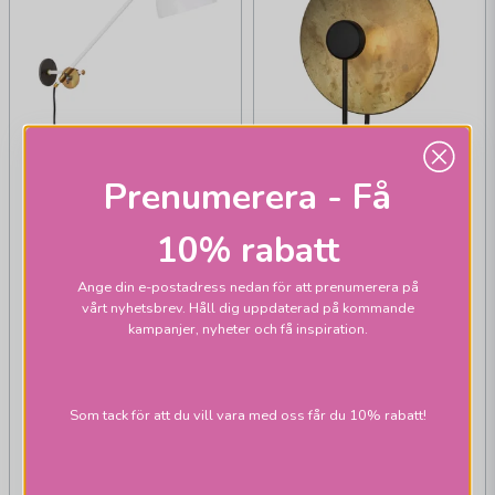
Prenumerera - Få
10% rabatt
Ange din e-postadress nedan för att prenumerera på
vårt nyhetsbrev. Håll dig uppdaterad på kommande
kampanjer, nyheter och få inspiration.
KONSTHANTVERK TYRINGE
Sol vägglampor
KONSTHANTVERK TYRINGE
Som tack för att du vill vara med oss får du 10% rabatt!
KH#1 vägglampor
5 645 kr
8 495 kr