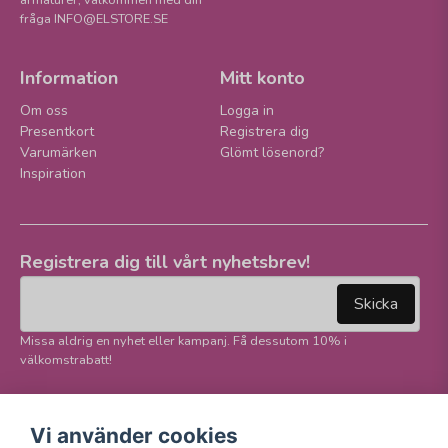
armaturer, välkommen med din
fråga INFO@ELSTORE.SE
Information
Mitt konto
Om oss
Logga in
Presentkort
Registrera dig
Varumärken
Glömt lösenord?
Inspiration
Registrera dig till vårt nyhetsbrev!
email
Mejladress
Skicka
Missa aldrig en nyhet eller kampanj. Få dessutom 10% i
välkomstrabatt!
Följ oss på våra
Trygg betalning och
Vi använder cookies
sociala medier!
E-handel