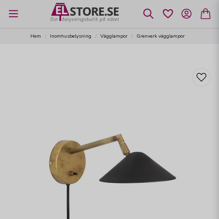
Hem
Inomhusbelysning
Vägglampor
Grenverk vägglampor