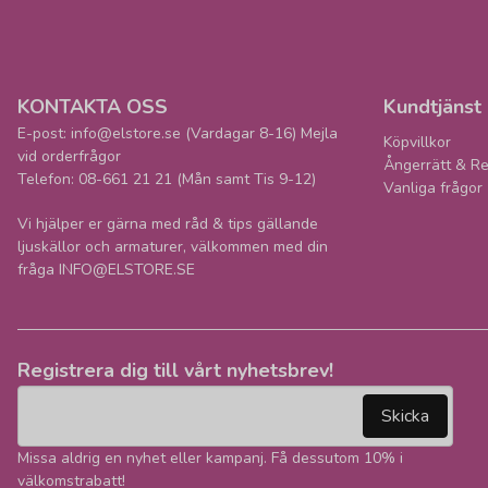
KONTAKTA OSS
Kundtjänst
E-post: info@elstore.se (Vardagar 8-16) Mejla
Köpvillkor
vid orderfrågor
Ångerrätt & Re
Telefon: 08-661 21 21 (Mån samt Tis 9-12)
Vanliga frågor
Vi hjälper er gärna med råd & tips gällande
ljuskällor och armaturer, välkommen med din
fråga INFO@ELSTORE.SE
Registrera dig till vårt nyhetsbrev!
email
Mejladress
Skicka
Missa aldrig en nyhet eller kampanj. Få dessutom 10% i
välkomstrabatt!