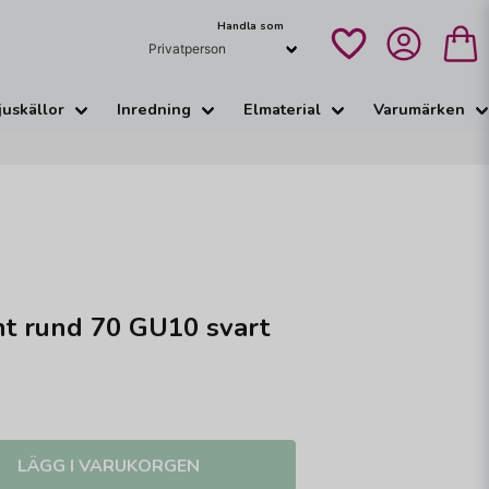
Handla som
juskällor
Inredning
Elmaterial
Varumärken
t rund 70 GU10 svart
LÄGG I VARUKORGEN