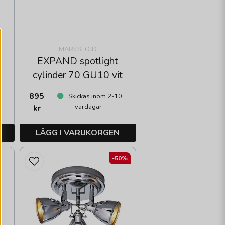
MARKSLÖJD
EXPAND spotlight
cylinder 70 GU10 vit
895
0
Skickas inom 2-10
vardagar
kr
LÄGG I VARUKORGEN
-50%