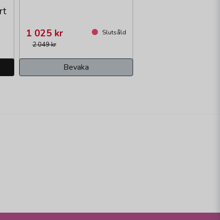
rt
1 025 kr
0
Slutsåld
2 049 kr
Bevaka