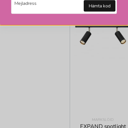
email
Mejladress
Hämta kod
MARKSLÖJD
EXPAND spotlight