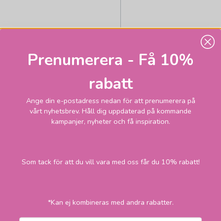
MARKSLÖJD
Costilla spotlight 3lj
Prenumerera - Få 10%
rabatt
1 595
Skickas inom 2-1
Ange din e-postadress nedan för att prenumerera på
vardagar
kr
vårt nyhetsbrev. Håll dig uppdaterad på kommande
kampanjer, nyheter och få inspiration.
LÄGG I VARUKORGEN
Som tack för att du vill vara med oss får du 10% rabatt!
*Kan ej kombineras med andra rabatter.