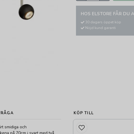
HOS ELSTORE FÅR DU A
30 dagars öppet köp
Nöjd kund garanti
FRÅGA
KÖP TILL
årt smidiga och
skena på 70cm i svart med två