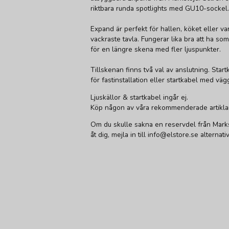
riktbara runda spotlights med GU10-sockel.
Expand är perfekt för hallen, köket eller var
vackraste tavla. Fungerar lika bra att ha s
för en längre skena med fler ljuspunkter.
Tillskenan finns två val av anslutning. Sta
för fastinstallation eller startkabel med väg
Ljuskällor & startkabel ingår ej.
Köp någon av våra rekommenderade artiklar f
Om du skulle sakna en reservdel från Marks
åt dig, mejla in till info@elstore.se alterna