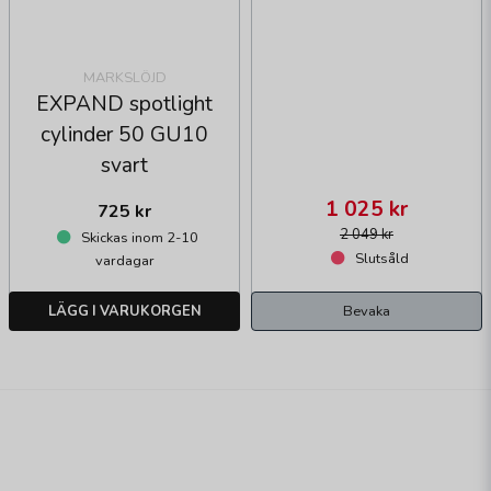
MARKSLÖJD
EXPAND spotlight
cylinder 50 GU10
svart
1 025 kr
725 kr
2 049 kr
Skickas inom 2-10
Slutsåld
vardagar
LÄGG I VARUKORGEN
Bevaka