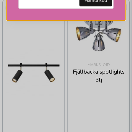
Hämta kod
-50%
MARKSLÖJD
Fjällbacka spotlights
3lj