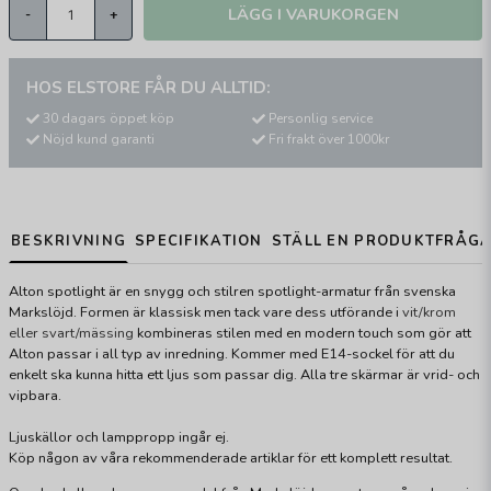
LÄGG I VARUKORGEN
-
+
HOS ELSTORE FÅR DU ALLTID:
30 dagars öppet köp
Personlig service
Nöjd kund garanti
Fri frakt över 1000kr
BESKRIVNING
SPECIFIKATION
STÄLL EN PRODUKTFRÅG
Alton spotlight är en snygg och stilren spotlight-armatur från svenska
Markslöjd. Formen är klassisk men tack vare dess utförande i
vit/krom
eller svart/mässing
kombineras stilen med en modern touch som gör att
Alton passar i all typ av inredning. Kommer med E14-sockel för att du
enkelt ska kunna hitta ett ljus som passar dig. Alla tre skärmar är vrid- och
vipbara.
Ljuskällor och lamppropp ingår ej.
Köp någon av våra rekommenderade artiklar för ett komplett resultat.