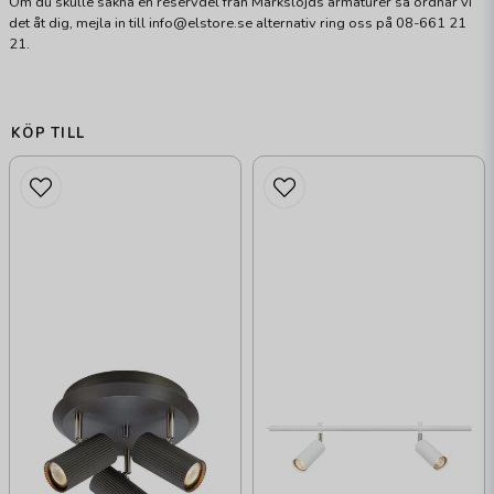
Om du skulle sakna en reservdel från Markslöjds armaturer så ordnar vi
det åt dig, mejla in till info@elstore.se alternativ ring oss på 08-661 21
21.
KÖP TILL