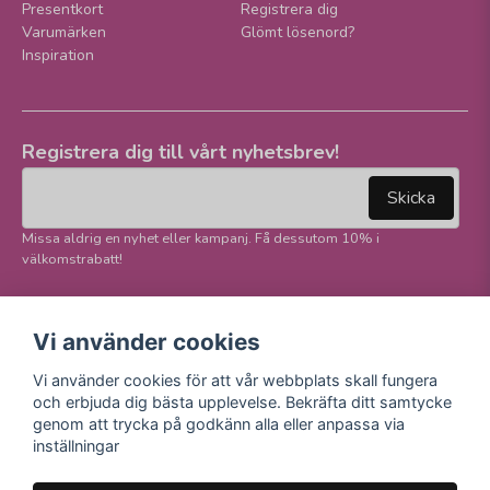
Presentkort
Registrera dig
Varumärken
Glömt lösenord?
Inspiration
Registrera dig till vårt nyhetsbrev!
email
Mejladress
Skicka
Missa aldrig en nyhet eller kampanj. Få dessutom 10% i
välkomstrabatt!
Följ oss på våra
Trygg betalning och
Vi använder cookies
sociala medier!
E-handel
Vi använder cookies för att vår webbplats skall fungera
Facebook
och erbjuda dig bästa upplevelse. Bekräfta ditt samtycke
Instagram
genom att trycka på godkänn alla eller anpassa via
Youtube
inställningar
TikTok