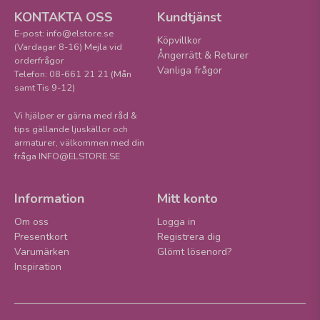
KONTAKTA OSS
Kundtjänst
E-post: info@elstore.se
Köpvillkor
(Vardagar 8-16) Mejla vid
Ångerrätt & Returer
orderfrågor
Vanliga frågor
Telefon: 08-661 21 21 (Mån
samt Tis 9-12)
Vi hjälper er gärna med råd &
tips gällande ljuskällor och
armaturer, välkommen med din
fråga INFO@ELSTORE.SE
Information
Mitt konto
Om oss
Logga in
Presentkort
Registrera dig
Varumärken
Glömt lösenord?
Inspiration