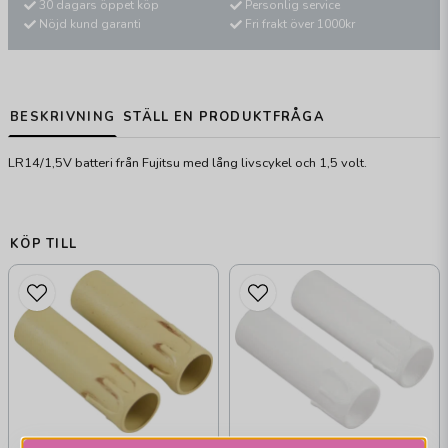
30 dagars öppet köp
Personlig service
Nöjd kund garanti
Fri frakt över 1000kr
BESKRIVNING
STÄLL EN PRODUKTFRÅGA
LR14/1,5V batteri från Fujitsu med lång livscykel och 1,5 volt.
KÖP TILL
AMIGA