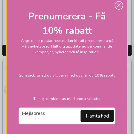
AMIGA
Ljusimitationshylsa
Ljusimitationshylsa
Prenumerera - Få
2-pack vit
2-pack antik
10% rabatt
75 kr
49 kr
Skickas inom 1-2 vardagar
Skickas inom 1-2 vardagar
Ange din e-postadress nedan för att prenumerera på
vårt nyhetsbrev. Håll dig uppdaterad på kommande
LÄGG I VARUKORGEN
LÄGG I VARUKORGEN
kampanjer, nyheter och få inspiration.
-51%
-34%
Som tack för att du vill vara med oss får du 10% rabatt!
*Kan ej kombineras med andra rabatter.
email
Mejladress
AMIGA
Hämta kod
Förgreningsbox
AMIGA
jordad vit
Skärmring E27 vit 2-