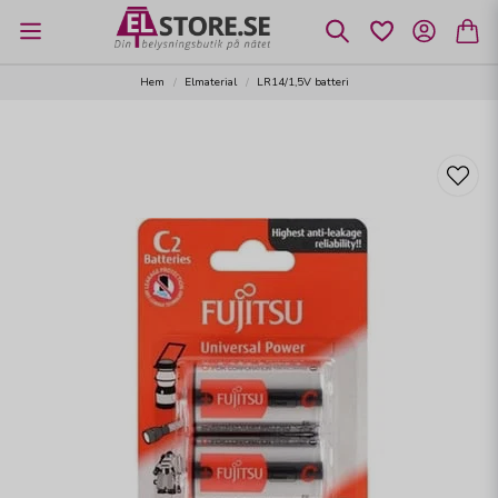
Hem
Elmaterial
LR14/1,5V batteri