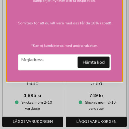
kampanjer, nyheter och få inspiration.
Som tack för att du vill vara med oss får du 10% rabatt!
*Kan ej kombineras med andra rabatter.
email
Mejladress
Hämta kod
BY RYDÉNS
BY RYDÉNS
Correct Takskena 6lj
Correct Takspot 3lj
Guld
Guld
1 895 kr
749 kr
Skickas inom 2-10
Skickas inom 2-10
vardagar
vardagar
LÄGG I VARUKORGEN
LÄGG I VARUKORGEN