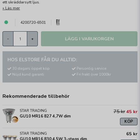
ett skräddarsytt ljus.
Läs mer
4200720-6501
LÄGG I VARUKORGEN
-
+
HOS ELSTORE FÅR DU ALLTID:
30 dagars öppet köp
Personlig service
Nöjd kund garanti
Fri frakt över 1000kr
Rekommenderade tillbehör
STAR TRADING
75 kr
45 kr
GU10 MR16 827 4,7W dim
KÖP
65 kr
STAR TRADING
GU10 MR16 830 4,5W 3-stegs dim