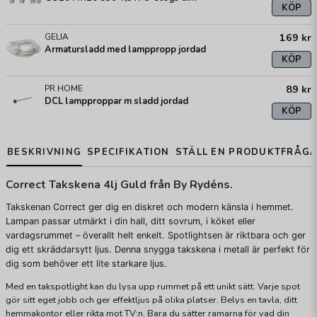
KÖP
169 kr
GELIA
Armatursladd med lamppropp jordad
KÖP
89 kr
PR HOME
DCL lampproppar m sladd jordad
KÖP
BESKRIVNING
SPECIFIKATION
STÄLL EN PRODUKTFRÅG
Correct Takskena 4lj Guld från By Rydéns.
Takskenan Correct ger dig en diskret och modern känsla i hemmet.
Lampan passar utmärkt i din hall, ditt sovrum, i köket eller
vardagsrummet – överallt helt enkelt. Spotlightsen är riktbara och ger
dig ett skräddarsytt ljus. Denna snygga takskena i metall är perfekt för
dig som behöver ett lite starkare ljus.
Med en takspotlight kan du lysa upp rummet på ett unikt sätt. Varje spot
gör sitt eget jobb och ger effektljus på olika platser. Belys en tavla, ditt
hemmakontor eller rikta mot TV:n. Bara du sätter ramarna för vad din