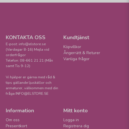
KONTAKTA OSS
Kundtjänst
E-post: info@elstore.se
Köpvillkor
(Vardagar 8-16) Mejla vid
Ångerrätt & Returer
orderfrågor
Vanliga frågor
Telefon: 08-661 21 21 (Mån
samt Tis 9-12)
Vi hjälper er gärna med råd &
tips gällande ljuskällor och
armaturer, välkommen med din
fråga INFO@ELSTORE.SE
Information
Mitt konto
Om oss
Logga in
Presentkort
Registrera dig