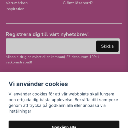
Varumärken
Glömt lösenord?
Inspiration
Registrera dig till vårt nyhetsbrev!
email
Mejladress
Skicka
Missa aldrig en nyhet eller kampanj. Få dessutom 10% i
välkomstrabatt!
Följ oss på våra
Trygg betalning och
Vi använder cookies
sociala medier!
E-handel
Vi använder cookies för att vår webbplats skall fungera
Facebook
och erbjuda dig bästa upplevelse. Bekräfta ditt samtycke
Instagram
genom att trycka på godkänn alla eller anpassa via
Youtube
inställningar
TikTok
Godkänn alla