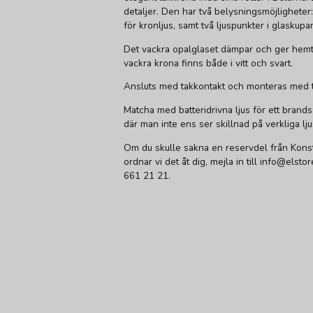
detaljer. Den har två belysningsmöjligheter
för kronljus, samt två ljuspunkter i glasku
Det vackra opalglaset dämpar och ger hemtr
vackra krona finns både i vitt och svart.
Ansluts med takkontakt och monteras med t
Matcha med batteridrivna ljus för ett brands
där man inte ens ser skillnad på verkliga lju
Om du skulle sakna en reservdel från Kons
ordnar vi det åt dig, mejla in till info@elsto
661 21 21.