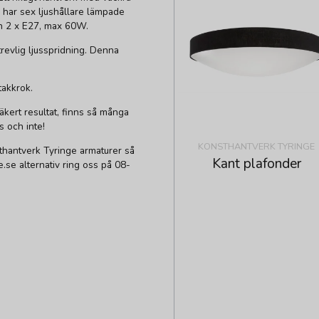
: har sex ljushållare lämpade
pan 2 x E27, max 60W.
evlig ljusspridning. Denna
akkrok.
äkert resultat, finns så många
s och inte!
KONSTHANTVERK TYRINGE
thantverk Tyringe armaturer så
Kant plafonder
re.se alternativ ring oss på 08-