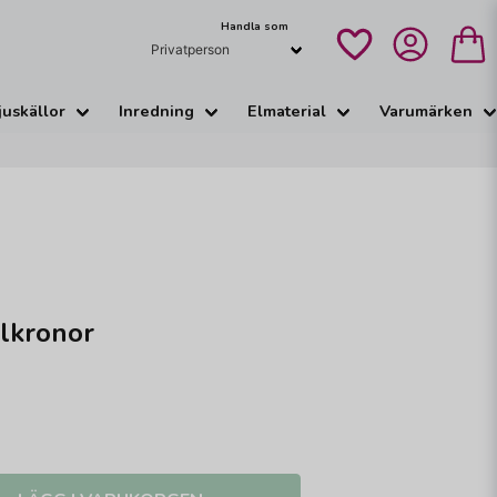
Handla som
juskällor
Inredning
Elmaterial
Varumärken
lkronor