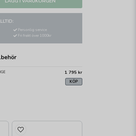
LÄGG I VARUKORGEN
LLTID:
Personlig service
Fri frakt över 1000kr
lbehör
1 795 kr
NGE
KÖP