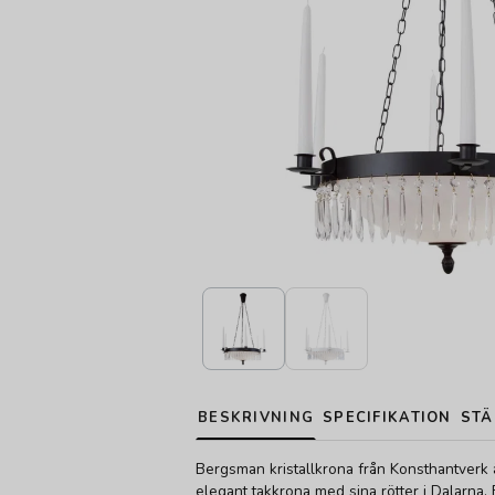
BESKRIVNING
SPECIFIKATION
STÄ
Bergsman kristallkrona från Konsthantverk ä
elegant takkrona med sina rötter i Dalarna. 