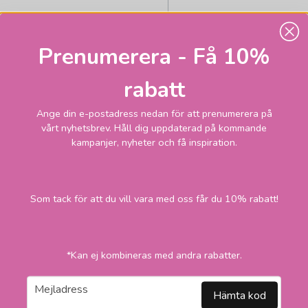
Prenumerera - Få 10%
rabatt
Ange din e-postadress nedan för att prenumerera på
vårt nyhetsbrev. Håll dig uppdaterad på kommande
kampanjer, nyheter och få inspiration.
Som tack för att du vill vara med oss får du 10% rabatt!
3 345
Skickas inom 2-1
vardagar
kr
*Kan ej kombineras med andra rabatter.
LÄGG I VARUKORGEN
email
Mejladress
Hämta kod