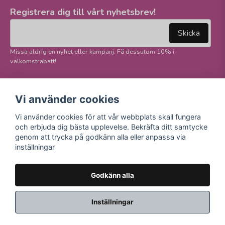
Registrera dig till vårt nyhetsbrev!
email
Mejladress
Skicka
Missa aldrig en nyhet eller kampanj. Få dessutom 10% i
välkomstrabatt!
Följ oss på våra
Trygg betalning och
Vi använder cookies
sociala medier!
E-handel
Vi använder cookies för att vår webbplats skall fungera
Facebook
och erbjuda dig bästa upplevelse. Bekräfta ditt samtycke
Instagram
genom att trycka på godkänn alla eller anpassa via
Youtube
inställningar
TikTok
Godkänn alla
Inställningar
Powered by Nyehandel AB