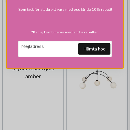
Som tack för att du vill vara med oss får du 10% rabatt!
*Kan ej kombineras med andra rabatter.
email
Mejladress
Hämta kod
MARKSLÖJD
Styrka reservglas
amber