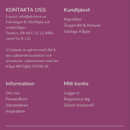
KONTAKTA OSS
Kundtjänst
E-post: info@elstore.se
Köpvillkor
(Vardagar 8-16) Mejla vid
Ångerrätt & Returer
orderfrågor
Vanliga frågor
Telefon: 08-661 21 21 (Mån
samt Tis 9-12)
Vi hjälper er gärna med råd &
tips gällande ljuskällor och
armaturer, välkommen med din
fråga INFO@ELSTORE.SE
Information
Mitt konto
Om oss
Logga in
Presentkort
Registrera dig
Varumärken
Glömt lösenord?
Inspiration