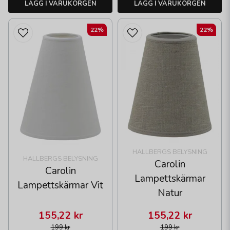
LÄGG I VARUKORGEN
LÄGG I VARUKORGEN
22%
22%
HALLBERGS BELYSNING
HALLBERGS BELYSNING
Carolin
Carolin
Lampettskärmar
Lampettskärmar Vit
Natur
155,22 kr
155,22 kr
199 kr
199 kr