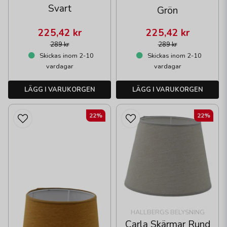
Svart
Grön
225,42 kr
225,42 kr
289 kr
289 kr
Skickas inom 2-10
Skickas inom 2-10
vardagar
vardagar
LÄGG I VARUKORGEN
LÄGG I VARUKORGEN
22%
22%
HALLBERGS BELYSNING
Carla Skärmar Rund