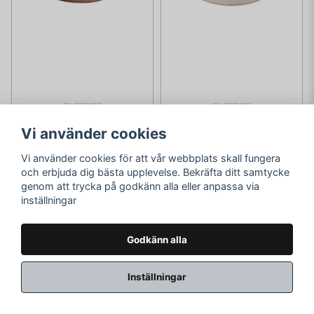
ELSTORE
ELSTORE
Grovlinne
Grovlinne
Vi använder cookies
Lampskärm 16 Rosa
Lampskärm 16 Vit
Vi använder cookies för att vår webbplats skall fungera
149 kr
149 kr
och erbjuda dig bästa upplevelse. Bekräfta ditt samtycke
genom att trycka på godkänn alla eller anpassa via
299 kr
299 kr
inställningar
Skickas inom 1-2
Skickas inom 1-2
vardagar
vardagar
Godkänn alla
LÄGG I VARUKORGEN
LÄGG I VARUKORGEN
Inställningar
-50%
-50%