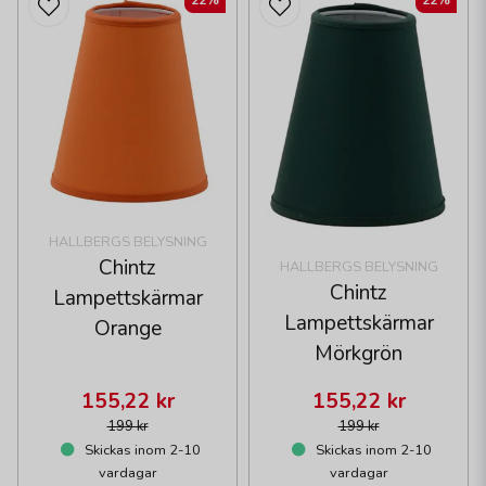
22%
22%
HALLBERGS BELYSNING
Chintz
HALLBERGS BELYSNING
Chintz
Lampettskärmar
Lampettskärmar
Orange
Mörkgrön
155,22 kr
155,22 kr
199 kr
199 kr
Skickas inom 2-10
Skickas inom 2-10
vardagar
vardagar