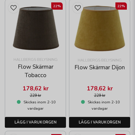
22%
22%
HALLBERGS BELYSNING
HALLBERGS BELYSNING
Flow Skärmar
Flow Skärmar Dijon
Tobacco
178,62 kr
178,62 kr
229 kr
229 kr
Skickas inom 2-10
Skickas inom 2-10
vardagar
vardagar
LÄGG I VARUKORGEN
LÄGG I VARUKORGEN