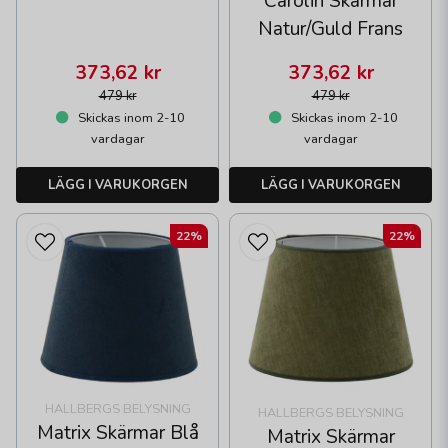
Carolin Skärmar
Natur/Guld Frans
373,62 kr
373,62 kr
479 kr
479 kr
Skickas inom 2-10
Skickas inom 2-10
vardagar
vardagar
LÄGG I VARUKORGEN
LÄGG I VARUKORGEN
22%
22%
HALLBERGS BELYSNING
HALLBERGS BELYSNING
Matrix Skärmar Blå
Matrix Skärmar