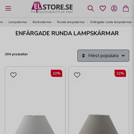
em
Lampskärmar
Bordsskärmar
Runda lampskärmar
Enfärgade runda lampskärmar
ENFÄRGADE RUNDA LAMPSKÄRMAR
304 produkter
Mest populära
22%
22%