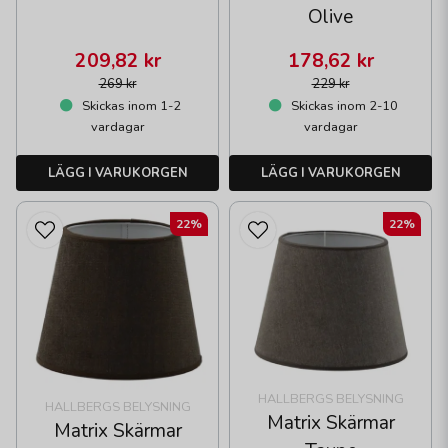
Olive
209,82 kr
178,62 kr
269 kr
229 kr
Skickas inom 1-2
Skickas inom 2-10
vardagar
vardagar
LÄGG I VARUKORGEN
LÄGG I VARUKORGEN
22%
22%
HALLBERGS BELYSNING
HALLBERGS BELYSNING
Matrix Skärmar
Matrix Skärmar