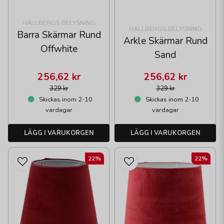
HALLBERGS BELYSNING
HALLBERGS BELYSNING
Barra Skärmar Rund
Arkle Skärmar Rund
Offwhite
Sand
256,62 kr
256,62 kr
329 kr
329 kr
Skickas inom 2-10
Skickas inom 2-10
vardagar
vardagar
LÄGG I VARUKORGEN
LÄGG I VARUKORGEN
22%
22%