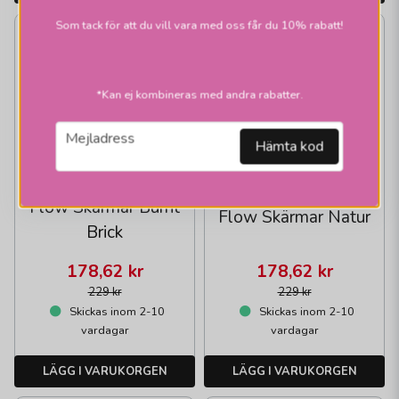
Som tack för att du vill vara med oss får du 10% rabatt!
22%
22%
*Kan ej kombineras med andra rabatter.
email
Mejladress
Hämta kod
HALLBERGS BELYSNING
HALLBERGS BELYSNING
Flow Skärmar Burnt
Flow Skärmar Natur
Brick
178,62 kr
178,62 kr
229 kr
229 kr
Skickas inom 2-10
Skickas inom 2-10
vardagar
vardagar
LÄGG I VARUKORGEN
LÄGG I VARUKORGEN