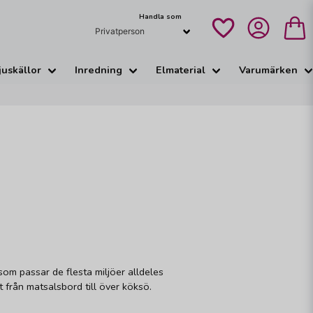
Handla som
juskällor
Inredning
Elmaterial
Varumärken
som passar de flesta miljöer alldeles
t från matsalsbord till över köksö.