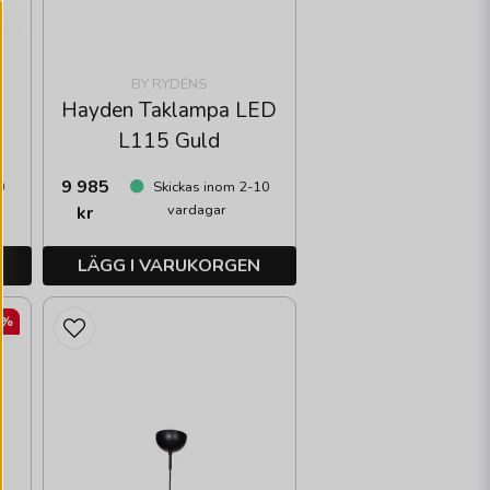
BY RYDÉNS
Hayden Taklampa LED
L115 Guld
9 985
0
Skickas inom 2-10
vardagar
kr
LÄGG I VARUKORGEN
0%