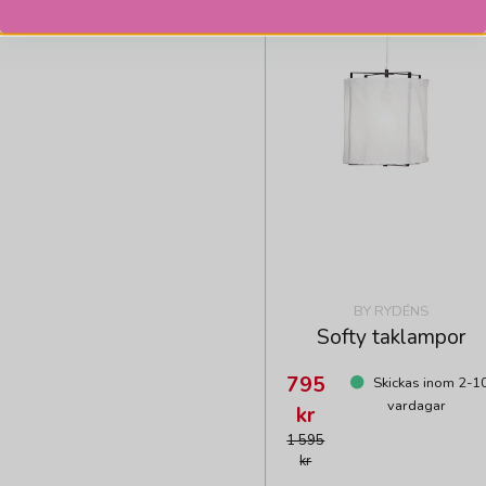
BY RYDÉNS
Softy taklampor
795
Skickas inom 2-1
vardagar
kr
1 595
kr