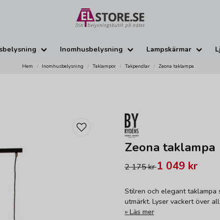
sbelysning
Inomhusbelysning
Lampskärmar
L
Hem
Inomhusbelysning
Taklampor
Takpendlar
Zeona taklampa
Zeona taklampa
1 049 kr
2 175 kr
Stilren och elegant taklampa 
utmärkt. Lyser vackert över all
Läs mer