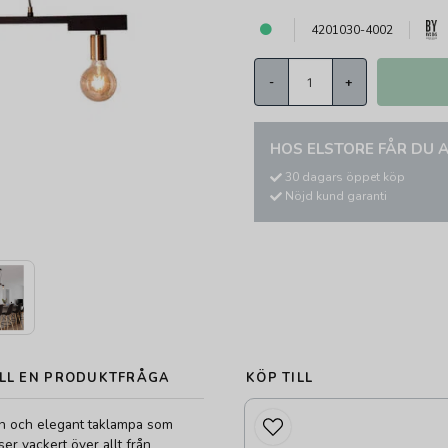
4201030-4002
-
+
HOS ELSTORE FÅR DU A
30 dagars öppet köp
Nöjd kund garanti
LL EN PRODUKTFRÅGA
KÖP TILL
en och elegant taklampa som
ser vackert över allt från