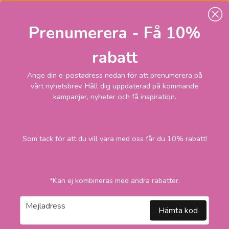
Prenumerera - Få 10%
BY RYDÉNS
Gross Taklampa 30
rabatt
Multi
Ange din e-postadress nedan för att prenumerera på
vårt nyhetsbrev. Håll dig uppdaterad på kommande
2 785
Skickas inom 2-1
kampanjer, nyheter och få inspiration.
vardagar
kr
LÄGG I VARUKORGEN
Som tack för att du vill vara med oss får du 10% rabatt!
-5
*Kan ej kombineras med andra rabatter.
email
Mejladress
Hämta kod