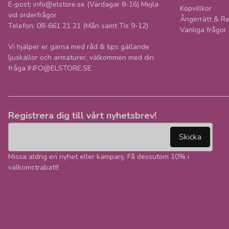
E-post: info@elstore.se (Vardagar 8-16) Mejla
Köpvillkor
vid orderfrågor
Ångerrätt & Re
Telefon: 08-661 21 21 (Mån samt Tis 9-12)
Vanliga frågor
Vi hjälper er gärna med råd & tips gällande
ljuskällor och armaturer, välkommen med din
fråga INFO@ELSTORE.SE
Registrera dig till vårt nyhetsbrev!
email
Mejladress
Skicka
Missa aldrig en nyhet eller kampanj. Få dessutom 10% i
välkomstrabatt!