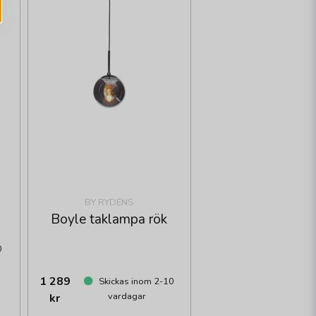
BY RYDÉNS
Boyle taklampa rök
0
1 289
Skickas inom 2-10
vardagar
kr