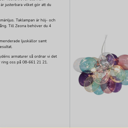
r justerbara vilket gör att du
lmänljus. Taklampan är höj- och
ång. Till Zeona behöver du 4
menderade ljuskällor samt
sultat.
déns armaturer så ordnar vi det
tiv ring oss på 08-661 21 21.