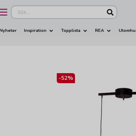
Sök...
Nyheter
Inspiration
Topplista
REA
Utomhu
-
52
%