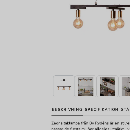
BESKRIVNING
SPECIFIKATION
STÄ
Zeona taklampa från By Rydéns är en stilr
passar de flesta miljöer alldeles utmärkt. Ly