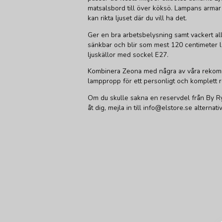
matsalsbord till över köksö. Lampans armar ä
kan rikta ljuset där du vill ha det.
Ger en bra arbetsbelysning samt vackert al
sänkbar och blir som mest 120 centimeter l
ljuskällor med sockel E27.
Kombinera Zeona med några av våra rekom
lamppropp för ett personligt och komplett re
Om du skulle sakna en reservdel från By Ry
åt dig, mejla in till info@elstore.se alterna