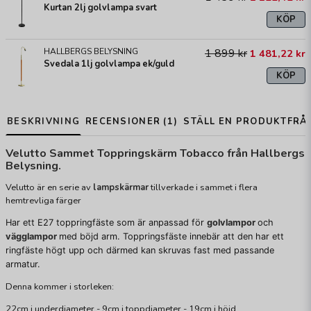
Kurtan 2lj golvlampa svart
KÖP
HALLBERGS BELYSNING
1 899 kr
1 481,22 kr
Svedala 1lj golvlampa ek/guld
KÖP
BESKRIVNING
RECENSIONER (1)
STÄLL EN PRODUKTFRÅ
Velutto Sammet Toppringskärm Tobacco från Hallbergs
Belysning.
Velutto är en serie av
lampskärmar
tillverkade i sammet i flera
hemtrevliga färger
Har ett E27 toppringfäste som är anpassad för
golvlampor
och
vägglampor
med böjd arm. Toppringsfäste innebär att den har ett
ringfäste högt upp och därmed kan skruvas fast med passande
armatur.
Denna kommer i storleken:
22cm i underdiameter - 9cm i toppdiameter - 19cm i höjd.