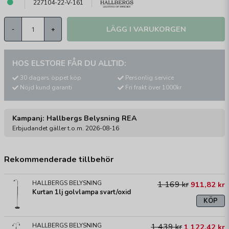
227104-22-V-161
LÄGG I VARUKORGEN
-
+
HOS ELSTORE FÅR DU ALLTID:
30 dagars öppet köp
Personlig service
Nöjd kund garanti
Fri frakt över 1000kr
Kampanj: Hallbergs Belysning REA
Erbjudandet gäller t.o.m. 2026-08-16
Rekommenderade tillbehör
HALLBERGS BELYSNING
1 169 kr
911,82 kr
Kurtan 1lj golvlampa svart/oxid
KÖP
HALLBERGS BELYSNING
1 439 kr
1 122,42 kr