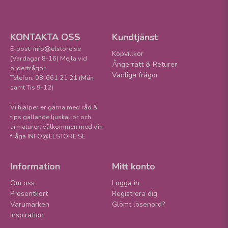
KONTAKTA OSS
Kundtjänst
E-post: info@elstore.se
Köpvillkor
(Vardagar 8-16) Mejla vid
Ångerrätt & Returer
orderfrågor
Vanliga frågor
Telefon: 08-661 21 21 (Mån
samt Tis 9-12)
Vi hjälper er gärna med råd &
tips gällande ljuskällor och
armaturer, välkommen med din
fråga INFO@ELSTORE.SE
Information
Mitt konto
Om oss
Logga in
Presentkort
Registrera dig
Varumärken
Glömt lösenord?
Inspiration