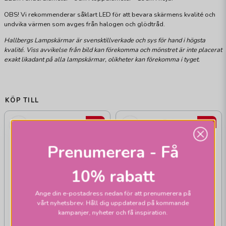
OBS! Vi rekommenderar såklart LED för att bevara skärmens kvalité och
undvika värmen som avges från halogen och glödtråd.
Hallbergs Lampskärmar är svensktillverkade och sys för hand i högsta
kvalité. Viss avvikelse från bild kan förekomma och mönstret är inte placerat
exakt likadant på alla lampskärmar, olikheter kan förekomma i tyget.
KÖP TILL
22%
22%
Prenumerera - Få
10% rabatt
Ange din e-postadress nedan för att prenumerera på
vårt nyhetsbrev. Håll dig uppdaterad på kommande
kampanjer, nyheter och få inspiration.
HALLBERGS BELYSNING