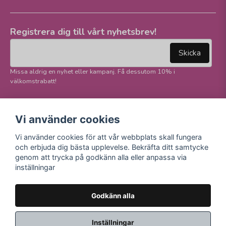
Registrera dig till vårt nyhetsbrev!
email
Mejladress
Skicka
Missa aldrig en nyhet eller kampanj. Få dessutom 10% i
välkomstrabatt!
Följ oss på våra
Trygg betalning och
Vi använder cookies
sociala medier!
E-handel
Vi använder cookies för att vår webbplats skall fungera
Facebook
och erbjuda dig bästa upplevelse. Bekräfta ditt samtycke
Instagram
genom att trycka på godkänn alla eller anpassa via
Youtube
inställningar
TikTok
Godkänn alla
Inställningar