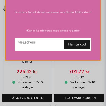
Melodi
toppringskärm grå
Som tack för att du vill vara med oss får du 10% rabatt!
Stig Lindberg
*Kan ej kombineras med andra rabatter.
email
Mejladress
HALLBERGS BELYSNING
Hämta kod
Carolin
toppringskärmar m.
band
225,42 kr
701,22 kr
289 kr
899 kr
Skickas inom 2-10
Skickas inom 2-10
vardagar
vardagar
LÄGG I VARUKORGEN
LÄGG I VARUKORGEN