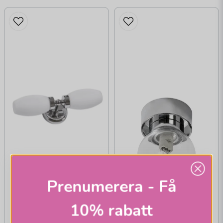
Prenumerera - Få
10% rabatt
ARMATURHANTVERK