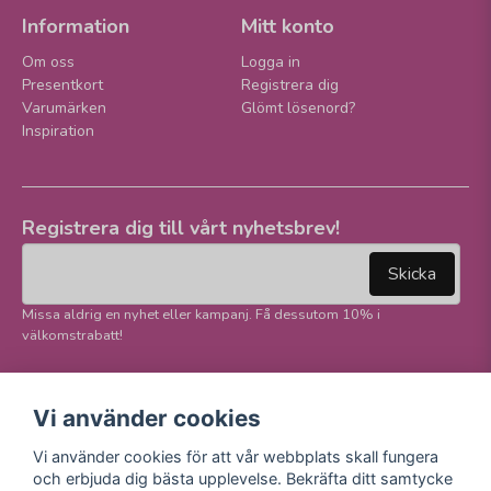
Information
Mitt konto
Om oss
Logga in
Presentkort
Registrera dig
Varumärken
Glömt lösenord?
Inspiration
Registrera dig till vårt nyhetsbrev!
email
Mejladress
Skicka
Missa aldrig en nyhet eller kampanj. Få dessutom 10% i
välkomstrabatt!
Följ oss på våra
Trygg betalning och
Vi använder cookies
sociala medier!
E-handel
Vi använder cookies för att vår webbplats skall fungera
Facebook
och erbjuda dig bästa upplevelse. Bekräfta ditt samtycke
Instagram