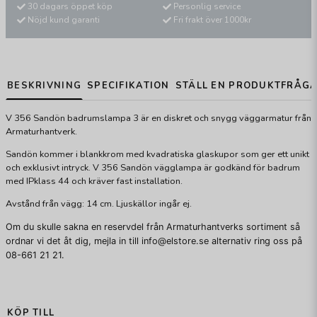
30 dagars öppet köp
Personlig service
Nöjd kund garanti
Fri frakt över 1000kr
BESKRIVNING
SPECIFIKATION
STÄLL EN PRODUKTFRÅG
V 356 Sandön badrumslampa 3 är en diskret och snygg väggarmatur från
Armaturhantverk.
Sandön kommer i blankkrom med kvadratiska glaskupor som ger ett unikt
och exklusivt intryck. V 356 Sandön vägglampa är godkänd för badrum
med IPklass 44 och kräver fast installation.
Avstånd från vägg: 14 cm. Ljuskällor ingår ej.
Om du skulle sakna en reservdel från Armaturhantverks sortiment så
ordnar vi det åt dig, mejla in till info@elstore.se alternativ ring oss på
08-661 21 21.
KÖP TILL