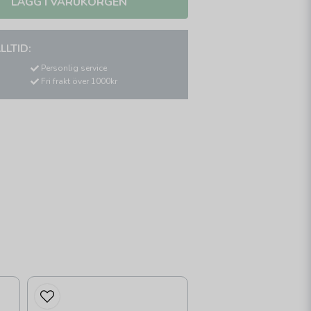
LÄGG I VARUKORGEN
LLTID:
Personlig service
Fri frakt över 1000kr