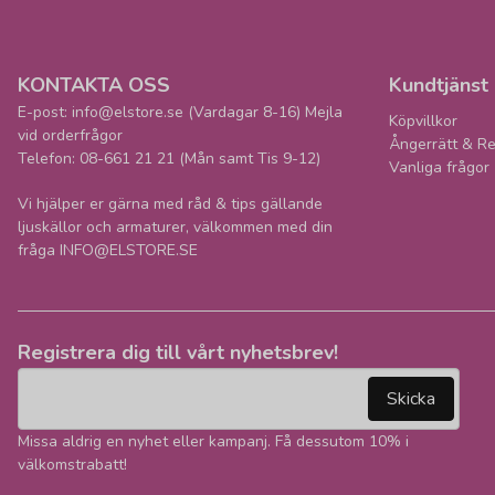
KONTAKTA OSS
Kundtjänst
E-post: info@elstore.se (Vardagar 8-16) Mejla
Köpvillkor
vid orderfrågor
Ångerrätt & Re
Telefon: 08-661 21 21 (Mån samt Tis 9-12)
Vanliga frågor
Vi hjälper er gärna med råd & tips gällande
ljuskällor och armaturer, välkommen med din
fråga INFO@ELSTORE.SE
Registrera dig till vårt nyhetsbrev!
email
Mejladress
Skicka
Missa aldrig en nyhet eller kampanj. Få dessutom 10% i
välkomstrabatt!