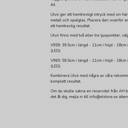
44.
Ulvö ger ett hemtrevligt intryck med sin hä
metall och opalglas. Placera den ovanför en
ett hemtrevlig resultat.
Ulvö finns med två eller tre ljuspunkter, vä
V959: 39,5cm i längd - 11cm i höjd - 18cm
(LED)
V960: 59,5cm i längd - 11cm i höjd - 18cm
(LED)
Kombinera Ulvö med några av våra rekommen
komplett resultat.
Om du skulle sakna en reservdel från AH be
det åt dig, mejla in till info@elstore.se alt