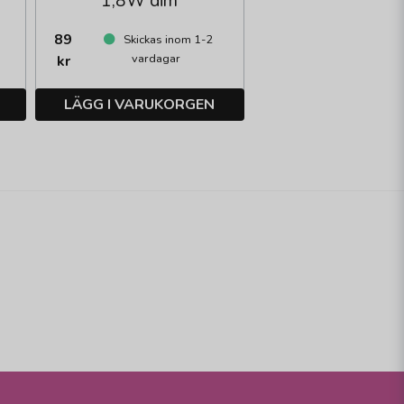
1,8W dim
89
Skickas inom 1-2
vardagar
kr
LÄGG I VARUKORGEN