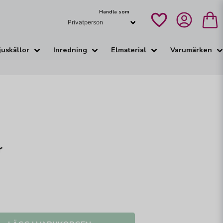
Handla som
juskällor
Inredning
Elmaterial
Varumärken
r