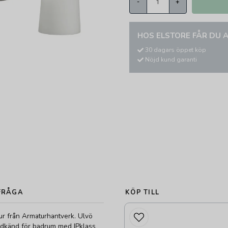
-
+
HOS ELSTORE FÅR DU A
30 dagars öppet köp
Nöjd kund garanti
FRÅGA
KÖP TILL
r från Armaturhantverk. Ulvö
godkänd för badrum med IPklass