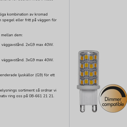
rliga kombination av kromad
 spegel eller fritt på väggen för
lj mellan dem:
 i väggavstånd. 2xG9 max 40W.
 i väggavstånd. 3xG9 max 40W.
derade ljuskällor (G9) för ett
lysnings sortiment så ordnar vi
ernativ ring oss på 08-661 21 21.