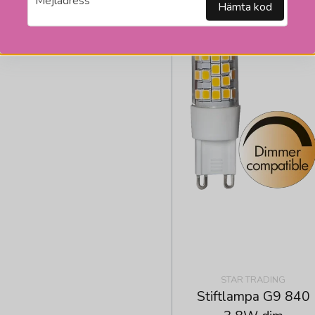
Mejladress
Hämta kod
STAR TRADING
Stiftlampa G9 840