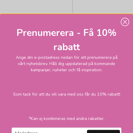
Prenumerera - Få 10%
rabatt
STAR TRADING
Ange din e-postadress nedan för att prenumerera på
Stiftlampa G9 827
vårt nyhetsbrev. Håll dig uppdaterad på kommande
kampanjer, nyheter och få inspiration.
4,7W dim
189
Skickas inom 1-2
vardagar
kr
Som tack för att du vill vara med oss får du 10% rabatt!
LÄGG I VARUKORGEN
*Kan ej kombineras med andra rabatter.
email