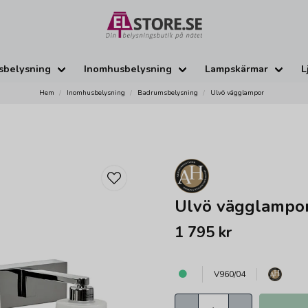
sbelysning
Inomhusbelysning
Lampskärmar
L
Hem
Inomhusbelysning
Badrumsbelysning
Ulvö vägglampor
Ulvö vägglampo
1 795 kr
V960/04