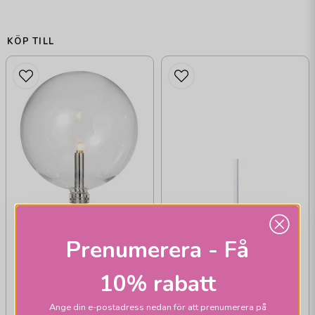
KÖP TILL
MARKSLÖJD
Mäster ljusstake
Prenumerera - Få
reservglas
10% rabatt
Ange din e-postadress nedan för att prenumerera på