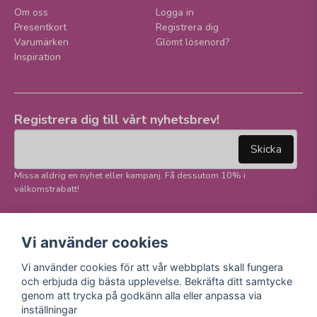
Om oss
Logga in
Presentkort
Registrera dig
Varumärken
Glömt lösenord?
Inspiration
Registrera dig till vårt nyhetsbrev!
email
Mejladress
Skicka
Missa aldrig en nyhet eller kampanj. Få dessutom 10% i
välkomstrabatt!
Följ oss på våra
Trygg betalning och
Vi använder cookies
sociala medier!
E-handel
Vi använder cookies för att vår webbplats skall fungera
Facebook
och erbjuda dig bästa upplevelse. Bekräfta ditt samtycke
Instagram
genom att trycka på godkänn alla eller anpassa via
Youtube
inställningar