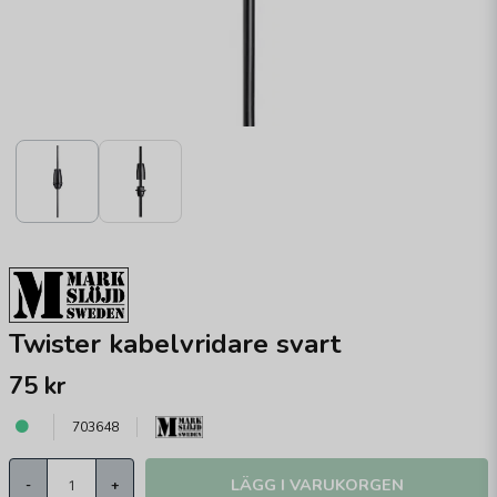
Twister kabelvridare svart
75 kr
703648
LÄGG I VARUKORGEN
-
+