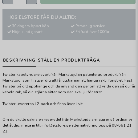
HOS ELSTORE FÅR DU ALLTID:
30 dagars öppet köp
Personlig service
Nöjd kund garanti
Fri frakt över 1000kr
BESKRIVNING
STÄLL EN PRODUKTFRÅGA
Twister kabelvridare svart från Markslöjd.En patenterad produkt från
Markslöjd, som hjälper dig att få julstjärnan att hänga rakt i fönstret. Fäst
Twister på ditt upphänge och du använd den genom att vrida den så du får
kabeln rak, så din stjärna sitter som den ska i julfönstret.
Twister levereras i 2-pack och finns även i vit.
Om du skulle sakna en reservdel från Markslöjds armaturer så ordnar vi
det åt dig, mejla in till info@elstore.se alternativt ring oss på 08-661 21
21.