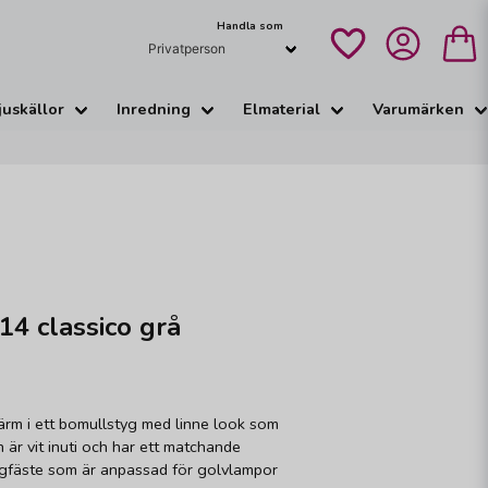
Handla som
juskällor
Inredning
Elmaterial
Varumärken
4 classico grå
m i ett bomullstyg med linne look som
 är vit inuti och har ett matchande
ngfäste som är anpassad för golvlampor