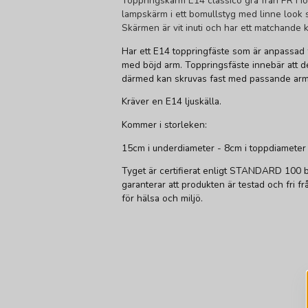
Toppringskärm E14 classico grå från PR H
lampskärm
i ett bomullstyg med linne look 
Skärmen är vit inuti och har ett matchande 
Har ett E14 toppringfäste som är anpassad
med böjd arm. Toppringsfäste innebär att d
därmed kan skruvas fast med passande arm
Kräver en E14 ljuskälla.
Kommer i storleken:
15cm i underdiameter - 8cm i toppdiameter 
Tyget är certifierat enligt STANDARD 100
garanterar att produkten är testad och fri 
för hälsa och miljö.