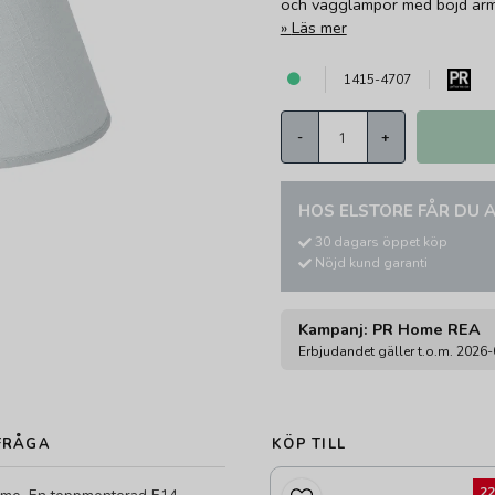
och vägglampor med böjd arm
Läs mer
1415-4707
-
+
HOS ELSTORE FÅR DU A
30 dagars öppet köp
Nöjd kund garanti
Kampanj: PR Home REA
Erbjudandet gäller t.o.m. 2026
FRÅGA
KÖP TILL
2