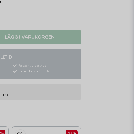
.
LÄGG I VARUKORGEN
LLTID:
Personlig service
Fri frakt över 1000kr
-08-16
2%
22%