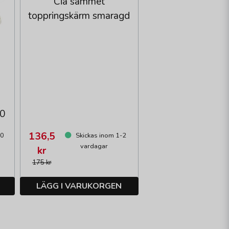
Cia sammet
toppringskärm smaragd
20
136,5
10
Skickas inom 1-2
vardagar
kr
175 kr
LÄGG I VARUKORGEN