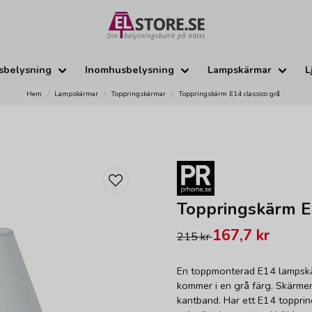
sbelysning
Inomhusbelysning
Lampskärmar
L
Hem
Lampskärmar
Toppringskärmar
Toppringskärm E14 classico grå
Toppringskärm E1
167,7 kr
215 kr
En toppmonterad E14 lampskär
kommer i en grå färg. Skärmen
kantband. Har ett E14 toppri