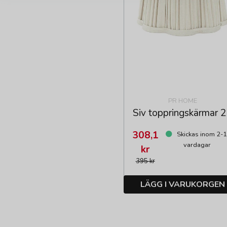
PR HOME
Siv toppringskärmar 
308,1
Skickas inom 2-
vardagar
kr
395 kr
LÄGG I VARUKORGEN