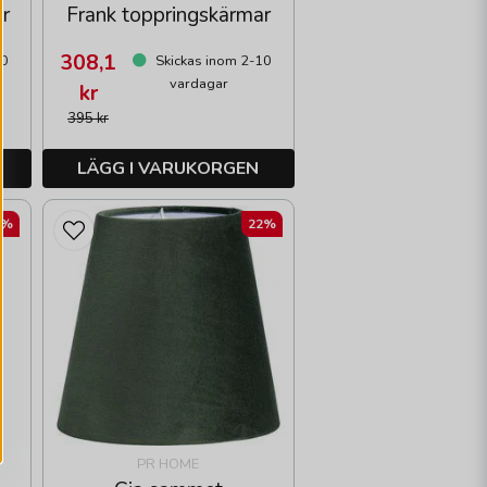
r
Frank toppringskärmar
308,1
10
Skickas inom 2-10
vardagar
kr
395 kr
LÄGG I VARUKORGEN
2%
22%
PR HOME