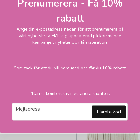
Prenumerera - Få 10%
Stella toppringskärma
rabatt
308,1
Skickas inom 2-
vardagar
kr
Ange din e-postadress nedan för att prenumerera på
395 kr
vårt nyhetsbrev. Håll dig uppdaterad på kommande
kampanjer, nyheter och få inspiration.
LÄGG I VARUKORGEN
2
Som tack för att du vill vara med oss får du 10% rabatt!
*Kan ej kombineras med andra rabatter.
email
Mejladress
Hämta kod