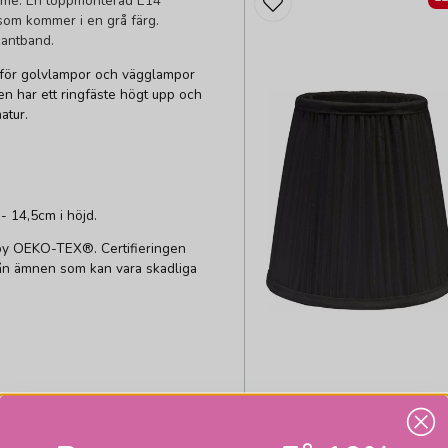
ome. En toppmonterad E14
som kommer i en grå färg.
kantband.
 för golvlampor och vägglampor
en har ett ringfäste högt upp och
atur.
- 14,5cm i höjd.
 by OEKO-TEX®. Certifieringen
från ämnen som kan vara skadliga
PR HOME