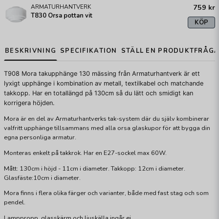
759 kr
ARMATURHANTVERK
T830 Orsa pottan vit
KÖP
BESKRIVNING
SPECIFIKATION
STÄLL EN PRODUKTFRÅG
T908 Mora takupphänge 130 mässing
från Armaturhantverk är ett
lyxigt upphänge
i
kombination av metall,
textilkabel och matchande
takkopp. Har en t
otallängd på 130cm
så du lätt och smidigt kan
korrigera höjden.
Mora är en del av Armaturhantverks tak-system där du själv kombinerar
valfritt upphänge tillsammans med alla orsa glaskupor för att bygga din
egna personliga armatur.
Monteras enkelt på takkrok. Har en E27-sockel max 60W.
Mått: 130cm i höjd - 11cm i diameter. Takkopp: 12cm i diameter.
Glasfäste:10cm i diameter.
Mora finns i flera olika färger och varianter, både med fast stag och som
pendel.
Lamppropp, glasskärm och ljuskälla ingår ej.