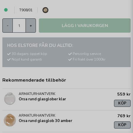
T908/01
LÄGG I VARUKORGEN
-
+
HOS ELSTORE FÅR DU ALLTID:
30 dagars öppet köp
Personlig service
Nöjd kund garanti
Fri frakt över 1000kr
Rekommenderade tillbehör
559 kr
ARMATURHANTVERK
Orsa rund glasglober klar
KÖP
769 kr
ARMATURHANTVERK
Orsa rund glasglob 30 amber
KÖP