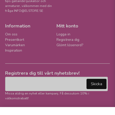
tips gällande ljuskällor och
armaturer, välkommen med din
fråga INFO@ELSTORE.SE
Information
Mitt konto
Om oss
Logga in
Presentkort
Registrera dig
Varumärken
Glömt lösenord?
Inspiration
Registrera dig till vårt nyhetsbrev!
email
Mejladress
Skicka
Missa aldrig en nyhet eller kampanj. Få dessutom 10% i
välkomstrabatt!
Följ oss på våra
Trygg betalning och