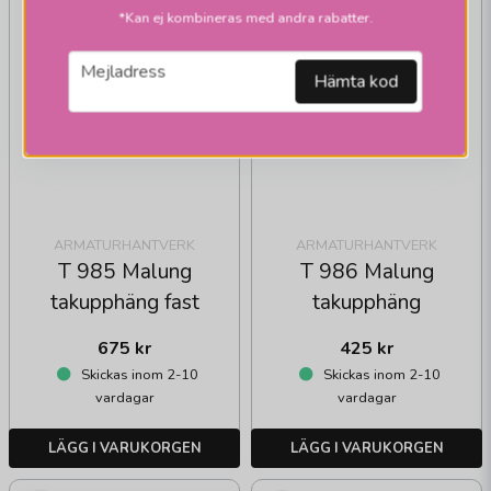
*Kan ej kombineras med andra rabatter.
email
Mejladress
Hämta kod
ARMATURHANTVERK
ARMATURHANTVERK
T 985 Malung
T 986 Malung
takupphäng fast
takupphäng
675 kr
425 kr
Skickas inom 2-10
Skickas inom 2-10
vardagar
vardagar
LÄGG I VARUKORGEN
LÄGG I VARUKORGEN