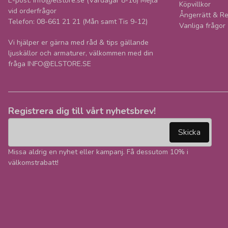
E-post: info@elstore.se (Vardagar 8-16) Mejla
Köpvillkor
vid orderfrågor
Ångerrätt & Re
Telefon: 08-661 21 21 (Mån samt Tis 9-12)
Vanliga frågor
Vi hjälper er gärna med råd & tips gällande
ljuskällor och armaturer, välkommen med din
fråga INFO@ELSTORE.SE
Registrera dig till vårt nyhetsbrev!
email
Mejladress
Skicka
Missa aldrig en nyhet eller kampanj. Få dessutom 10% i
välkomstrabatt!