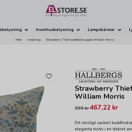
sbelysning
Inomhusbelysning
Lampskärmar
L
Hem
Inredning
Strawberry Thief kuddfodral apple William Morris
Strawberry Thie
William Morris
467,22 kr
599 kr
Ett otroligt vackert kuddfodra
eleganta motiv i en diskret an