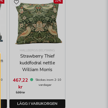
2%
22%
HALLBERGS BELYSNING
Strawberry Thief
am
kuddfodral nettle
William Morris
467,22
10
Skickas inom 2-10
vardagar
kr
599 kr
LÄGG I VARUKORGEN