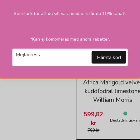
2
Som tack för att du vill vara med oss får du 10% rabatt!
*Kan ej kombineras med andra rabatter.
email
Mejladress
Hämta kod
HALLBERGS BELYSNING
Africa Marigold velve
kuddfodral limeston
William Morris
599,82
Beställningsvar
kr
769 kr