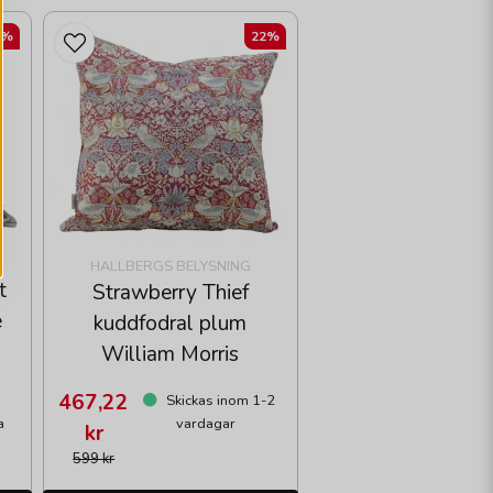
2%
22%
HALLBERGS BELYSNING
t
Strawberry Thief
e
kuddfodral plum
William Morris
467,22
Skickas inom 1-2
a
vardagar
kr
599 kr