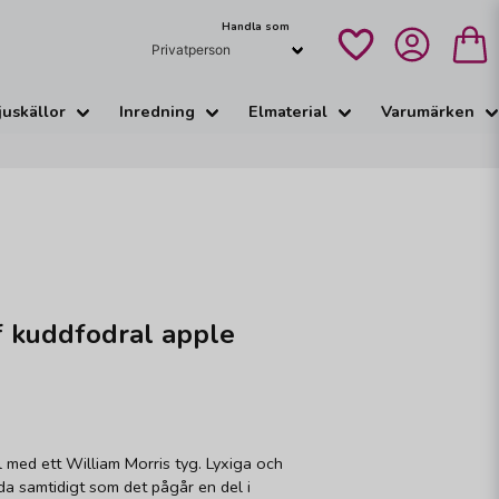
Handla som
juskällor
Inredning
Elmaterial
Varumärken
f kuddfodral apple
l med ett William Morris tyg. Lyxiga och
da samtidigt som det pågår en del i