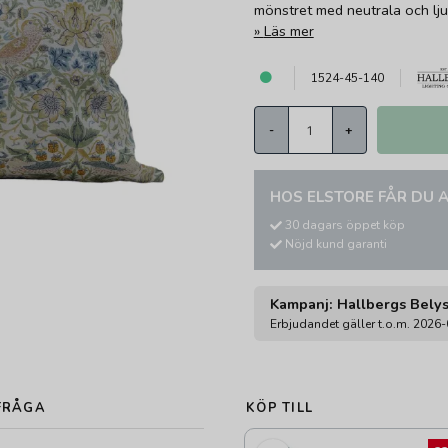
mönstret med neutrala och lj
Läs mer
1524-45-140
-
+
HOS ELSTORE FÅR DU A
30 dagars öppet köp
Nöjd kund garanti
Kampanj: Hallbergs Bely
Erbjudandet gäller t.o.m. 2026
FRÅGA
KÖP TILL