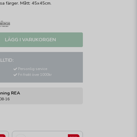
usa färger. Mått: 45x45cm.
LÄGG I VARUKORGEN
LLTID:
Personlig service
Fri frakt över 1000kr
sning REA
-08-16