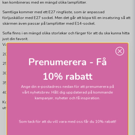
kan kombineras med en mängd olika lampfötter.
Samtliga kommer med
ett E27 ringfäste
, som är anpassad
för
ljuskällor
med
E27 sockel.
Men det går att köpa till en insatsring så att
skärmen även passar på lampfötter med E14-sockel.
Sofia finns i en mängd olika storlekar och färger för att du ska kunna hitta
just din favorit.
Välj mellan storlekarna:
20cm i underdiameter - 17cm i toppdiameter - 15,5cm i höjd.
Prenumerera - Få
25cm i underdiameter - 22cm i toppdiameter - 18cm i höjd.
10% rabatt
30cm i underdiameter - 25cm i toppdiameter - 21cm i höjd.
35cm i underdiameter - 30cm i toppdiameter - 25cm i höjd.
Ange din e-postadress nedan för att prenumerera på
vårt nyhetsbrev. Håll dig uppdaterad på kommande
40cm i underdiameter - 35cm i toppdiameter - 29cm i höjd.
kampanjer, nyheter och få inspiration.
Kombinera Sofia skärm med personligt
utvalda lampfötter samt ljuskällor.
Som tack för att du vill vara med oss får du 10% rabatt!