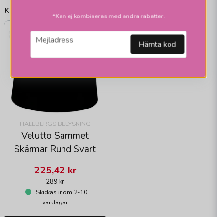
KÖP TILL
*Kan ej kombineras med andra rabatter.
22%
email
Mejladress
Hämta kod
HALLBERGS BELYSNING
Velutto Sammet
Skärmar Rund Svart
225,42 kr
289 kr
Skickas inom 2-10
vardagar