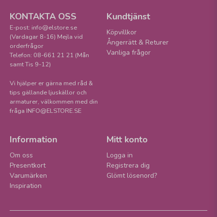
KONTAKTA OSS
Kundtjänst
E-post: info@elstore.se
Köpvillkor
(Vardagar 8-16) Mejla vid
Ångerrätt & Returer
orderfrågor
Vanliga frågor
Telefon: 08-661 21 21 (Mån
samt Tis 9-12)
Vi hjälper er gärna med råd &
tips gällande ljuskällor och
armaturer, välkommen med din
fråga INFO@ELSTORE.SE
Information
Mitt konto
Om oss
Logga in
Presentkort
Registrera dig
Varumärken
Glömt lösenord?
Inspiration