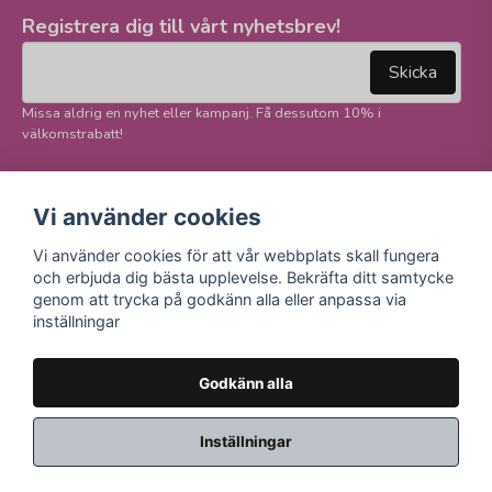
Registrera dig till vårt nyhetsbrev!
email
Mejladress
Skicka
Missa aldrig en nyhet eller kampanj. Få dessutom 10% i
välkomstrabatt!
Följ oss på våra
Trygg betalning och
Vi använder cookies
sociala medier!
E-handel
Vi använder cookies för att vår webbplats skall fungera
Facebook
och erbjuda dig bästa upplevelse. Bekräfta ditt samtycke
Instagram
genom att trycka på godkänn alla eller anpassa via
Youtube
inställningar
TikTok
Godkänn alla
Inställningar
Powered by Nyehandel AB