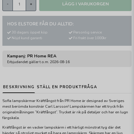
LÄGG I VARUKORGEN
-
+
HOS ELSTORE FÅR DU ALLTID:
30 dagars öppet köp
Personlig service
Nöjd kund garanti
Fri frakt över 1000kr
Kampanj: PR Home REA
Erbjudandet gäller t.o.m. 2026-08-16
BESKRIVNING
STÄLL EN PRODUKTFRÅGA
Sofia lampskärmar Kräftfångst från PR Home är designad av Sveriges
mest berömda konstnär Carl Larsson! Lampskärmen har ett tryck från
originalmålningen ”Kräftfångst”. Trycket är rik på detaljer och har en lugn
färgskala.
Kräftfångst är en vacker lampskärm i ett härligt mönstrat tyg där det
händer så otroligt mycket på bara en lampskärm. Skärmen har en ljus