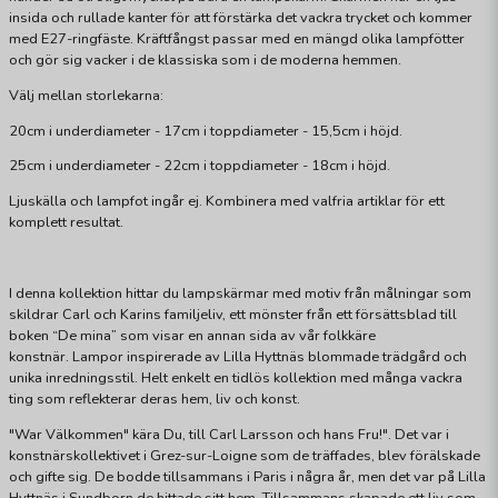
insida och rullade kanter för att förstärka det vackra trycket och kommer
med E27-ringfäste. Kräftfångst passar med en mängd olika lampfötter
och gör sig vacker i de klassiska som i de moderna hemmen.
Välj mellan storlekarna:
20cm i underdiameter - 17cm i toppdiameter - 15,5cm i höjd.
25cm i underdiameter - 22cm i toppdiameter - 18cm i höjd.
Ljuskälla och lampfot ingår ej. Kombinera med valfria artiklar för ett
komplett resultat.
I denna kollektion hittar du lampskärmar med motiv från målningar som
skildrar Carl och Karins familjeliv, ett mönster från ett försättsblad till
boken “De mina” som visar en annan sida av vår folkkäre
konstnär. Lampor inspirerade av Lilla Hyttnäs blommade trädgård och
unika inredningsstil. Helt enkelt en tidlös kollektion med många vackra
ting som reflekterar deras hem, liv och konst.
"War Välkommen" kära Du, till Carl Larsson och hans Fru!". Det var i
konstnärskollektivet i Grez-sur-Loigne som de träffades, blev förälskade
och gifte sig. De bodde tillsammans i Paris i några år, men det var på Lilla
Hyttnäs i Sundborn de hittade sitt hem. Tillsammans skapade ett liv som