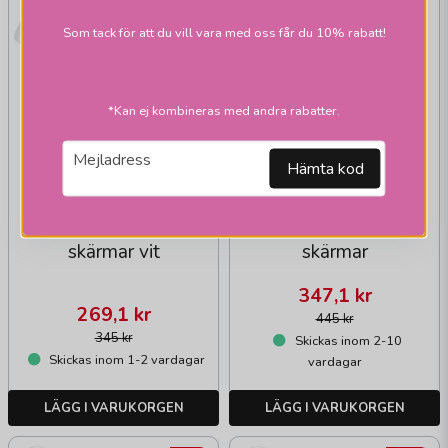
Som tack för att du vill vara med oss får du 10% rabatt!
*Kan ej kombineras med andra rabatter.
email
Mejladress
Hämta kod
PR HOME
PR HOME
Empire franza
Sofia Blomster
skärmar vit
skärmar
347,1 kr
269,1 kr
445 kr
345 kr
Skickas inom 2-10
Skickas inom 1-2 vardagar
vardagar
LÄGG I VARUKORGEN
LÄGG I VARUKORGEN