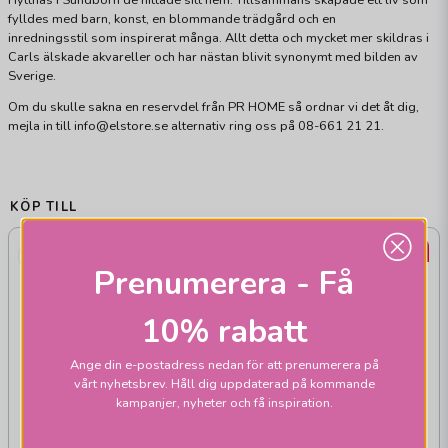
fylldes med barn, konst, en blommande trädgård och en
inredningsstil som inspirerat många. Allt detta och mycket mer skildras i
Carls älskade akvareller och har nästan blivit synonymt med bilden av
Sverige.
Om du skulle sakna en reservdel från PR HOME så ordnar vi det åt dig,
mejla in till info@elstore.se alternativ ring oss på 08-661 21 21.
KÖP TILL
22%
22%
Prenumerera - Få
10% rabatt
Ange din e-postadress nedan för att prenumerera på
vårt nyhetsbrev. Håll dig uppdaterad på kommande
kampanjer, nyheter och få inspiration.