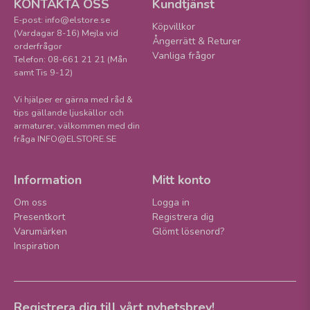
KONTAKTA OSS
Kundtjänst
E-post: info@elstore.se
Köpvillkor
(Vardagar 8-16) Mejla vid
Ångerrätt & Returer
orderfrågor
Vanliga frågor
Telefon: 08-661 21 21 (Mån
samt Tis 9-12)
Vi hjälper er gärna med råd &
tips gällande ljuskällor och
armaturer, välkommen med din
fråga INFO@ELSTORE.SE
Information
Mitt konto
Om oss
Logga in
Presentkort
Registrera dig
Varumärken
Glömt lösenord?
Inspiration
Registrera dig till vårt nyhetsbrev!