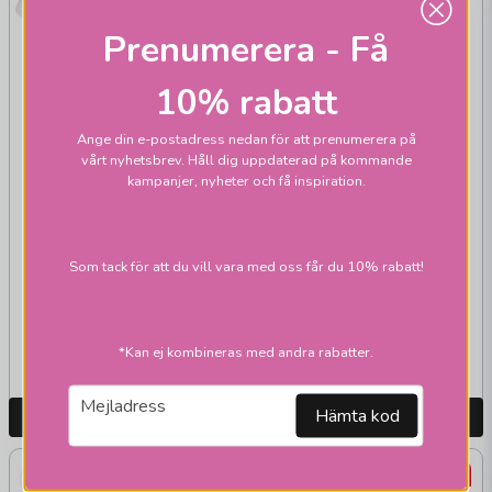
Prenumerera - Få
10% rabatt
Ange din e-postadress nedan för att prenumerera på
vårt nyhetsbrev. Håll dig uppdaterad på kommande
kampanjer, nyheter och få inspiration.
PR HOME
PR HOME
Empire franza
Sofia Blomster
skärmar vit
skärmar
Som tack för att du vill vara med oss får du 10% rabatt!
347,1 kr
269,1 kr
445 kr
345 kr
Skickas inom 2-10
*Kan ej kombineras med andra rabatter.
Skickas inom 1-2 vardagar
vardagar
email
Mejladress
Hämta kod
LÄGG I VARUKORGEN
LÄGG I VARUKORGEN
22%
-50%