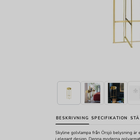
BESKRIVNING
SPECIFIKATION
STÄ
Skyline golvlampa från Örsjö belysning är 
i elegant design. Denna moderna golvarmat