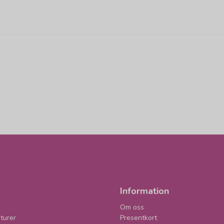
Information
Om oss
turer
Presentkort