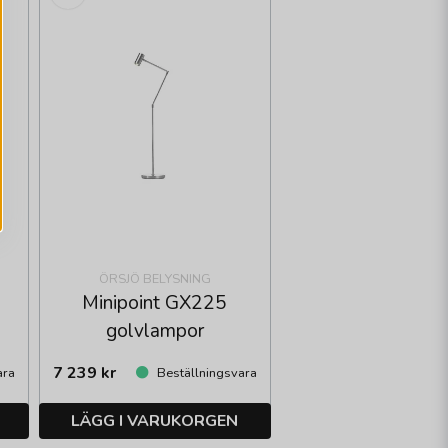
ÖRSJÖ BELYSNING
Minipoint GX225
golvlampor
7 239 kr
ara
Beställningsvara
LÄGG I VARUKORGEN