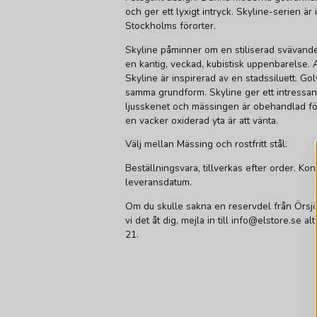
och ger ett lyxigt intryck. Skyline-serien är 
Stockholms förorter.
Skyline påminner om en stiliserad svävande
en kantig, veckad, kubistisk uppenbarelse
Skyline är inspirerad av en stadssiluett. 
samma grundform. Skyline ger ett intressan
ljusskenet och mässingen är obehandlad för
en vacker oxiderad yta är att vänta.
Välj mellan Mässing och rostfritt stål.
Beställningsvara, tillverkas efter order. Kon
leveransdatum.
Om du skulle sakna en reservdel från Örsj
vi det åt dig, mejla in till info@elstore.se a
21.