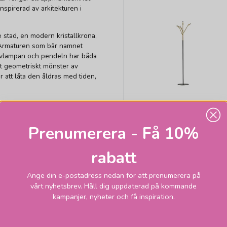
inspirerad av arkitekturen i
 stad, en modern kristallkrona,
. Armaturen som bär namnet
Golvlampan och pendeln har båda
t geometriskt mönster av
 att låta den åldras med tiden,
takta kundtjänst för exakt
Prenumerera - Få 10%
ÖRSJÖ BELYSNING
Kvist golvlampor
ö Belysning armaturer så ordnar
rabatt
lternativ ring oss på 08-661 21
24 095 kr
Beställningsv
Ange din e-postadress nedan för att prenumerera på
vårt nyhetsbrev. Håll dig uppdaterad på kommande
LÄGG I VARUKORGEN
kampanjer, nyheter och få inspiration.