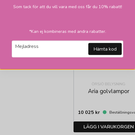
Som tack för att du vill vara med oss får du 10% rabatt!
*Kan ej kombineras med andra rabatter.
email
Mejladress
Hämta kod
ÖRSJÖ BELYSNING
Aria golvlampor
10 025 kr
Beställningsv
LÄGG I VARUKORGEN