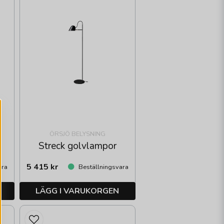
ÖRSJÖ BELYSNING
Streck golvlampor
5 415 kr
ara
Beställningsvara
LÄGG I VARUKORGEN