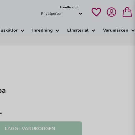
Handla som
juskällor
Inredning
Elmaterial
Varumärken
pa
LÄGG I VARUKORGEN