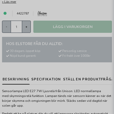
Läs mer
4422787
LÄGG I VARUKORGEN
-
+
HOS ELSTORE FÅR DU ALLTID:
30 dagars öppet köp
Personlig service
Nöjd kund garanti
Fri frakt över 1000kr
BESKRIVNING
SPECIFIKATION
STÄLL EN PRODUKTFRÅG
Sensorlampa LED E27 7W Ljusrelä från Unison. LED normallampa
med skymningsrelä funktion. Lampan tänds när sensorn känner av när det
börjar skymma och omgivningen blir mörk. Släcks sedan vid dagtid när
solen går upp.
Perfekt att ha på platser där du vill att lamporna ska tändas automatiskt