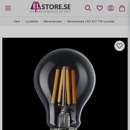
Hem
Ljuskällor
Sensorlampor
Sensorlampa LED E27 7W Ljusrelä