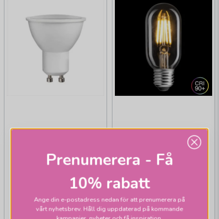
Prenumerera - Få
10% rabatt
Ange din e-postadress nedan för att prenumerera på
vårt nyhetsbrev. Håll dig uppdaterad på kommande
kampanjer, nyheter och få inspiration.