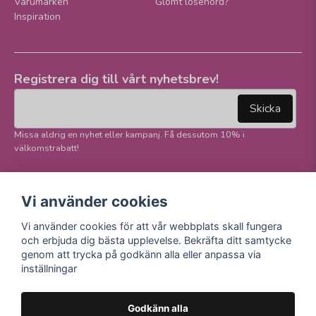
Varumärken
Glömt lösenord?
Inspiration
Registrera dig till vårt nyhetsbrev!
email
Mejladress
Skicka
Missa aldrig en nyhet eller kampanj. Få dessutom 10% i
välkomstrabatt!
Följ oss på våra
Trygg betalning och
Vi använder cookies
sociala medier!
E-handel
Vi använder cookies för att vår webbplats skall fungera
Facebook
och erbjuda dig bästa upplevelse. Bekräfta ditt samtycke
Instagram
genom att trycka på godkänn alla eller anpassa via
Youtube
inställningar
TikTok
Godkänn alla