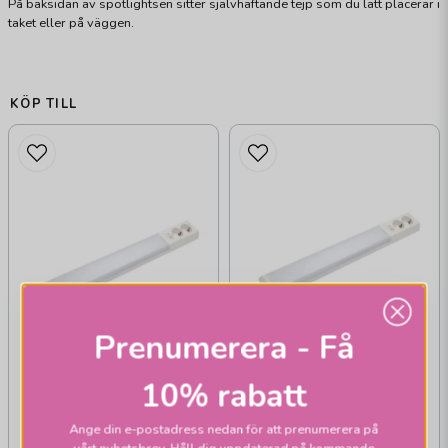
På baksidan av spotlightsen sitter självhäftande tejp som du lätt placerar i
taket eller på väggen.
KÖP TILL
Prenumerera - Få
10% rabatt
AIRAM
AIRAM
Handy bänkbelysning
Ange din e-postadress nedan för att prenumerera på
Handy bänkbelysning