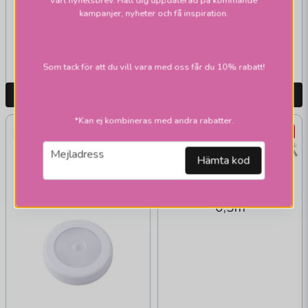
vårt nyhetsbrev. Håll dig uppdaterad på kommande
LED 75
kampanjer, nyheter och få inspiration.
LED 45
499 kr
755 kr
Skickas inom 1-2 vardagar
Skickas inom 1-2 vardagar
Som tack för att du vill vara med oss får du 10% rabatt!
LÄGG I VARUKORGEN
LÄGG I VARUKORGEN
*Kan ej kombineras med andra rabatter.
-55%
-34%
email
Mejladress
Hämta kod
AIRAM
Grenuttag 3-väg
0,5m