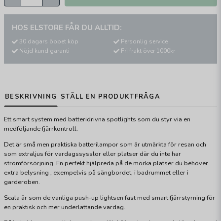
HOS ELSTORE FÅR DU ALLTID:
30 dagars öppet köp
Personlig service
Nöjd kund garanti
Fri frakt över 1000kr
BESKRIVNING
STÄLL EN PRODUKTFRÅGA
Ett smart system med batteridrivna spotlights som du styr via en
medföljande fjärrkontroll.
Det är små men praktiska batterilampor som är utmärkta för resan och
som extraljus för vardagssysslor eller platser där du inte har
strömförsörjning. En perfekt
hjälpreda på de mörka platser du behöver
extra
belysning ,
exempelvis på sängbordet, i badrummet eller i
garderoben.
Scala är som de vanliga push-up lightsen fast med smart fjärrstyrning för
en praktisk och mer underlättande vardag.