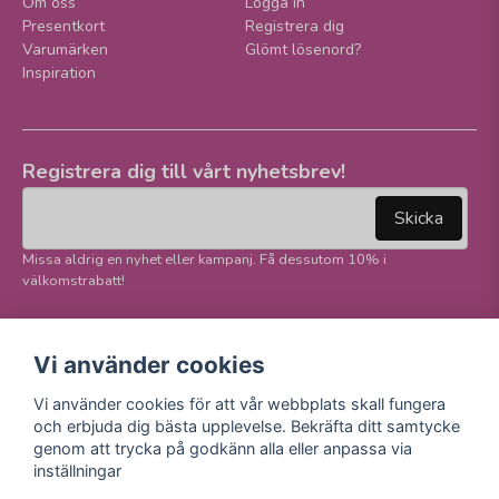
Om oss
Logga in
Presentkort
Registrera dig
Varumärken
Glömt lösenord?
Inspiration
Registrera dig till vårt nyhetsbrev!
email
Mejladress
Skicka
Missa aldrig en nyhet eller kampanj. Få dessutom 10% i
välkomstrabatt!
Följ oss på våra
Trygg betalning och
Vi använder cookies
sociala medier!
E-handel
Vi använder cookies för att vår webbplats skall fungera
Facebook
och erbjuda dig bästa upplevelse. Bekräfta ditt samtycke
Instagram
genom att trycka på godkänn alla eller anpassa via
Youtube
inställningar
TikTok