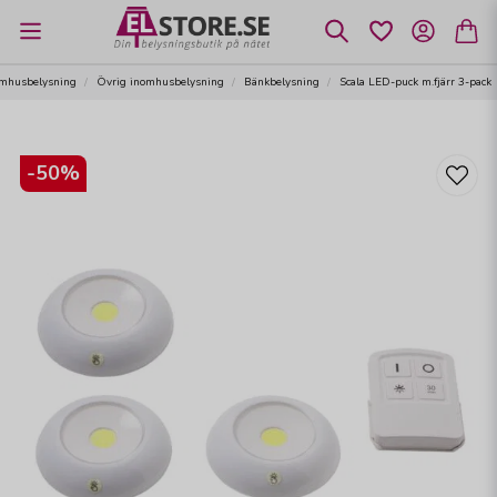
mhusbelysning
Övrig inomhusbelysning
Bänkbelysning
Scala LED-puck m.fjärr 3-pack
-
50
%