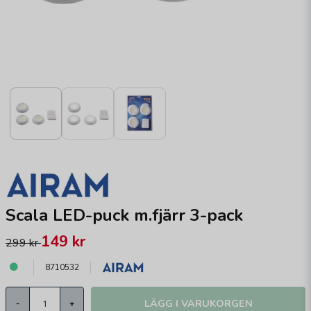
Scala LED-puck m.fjärr 3-pack
149 kr
299 kr
8710532
LÄGG I VARUKORGEN
-
+