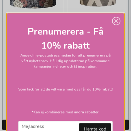
Prenumerera - Få
10% rabatt
Ange din e-postadress nedan för att prenumerera på
vårt nyhetsbrev. Håll dig uppdaterad på kommande
kampanjer, nyheter och få inspiration.
PR HOME
PR HOME
Sara Skärmar Zac
Sara skärm 35 dahlia
brun
Som tack för att du vill vara med oss får du 10% rabatt!
776,1 kr
395 kr
995 kr
Skickas inom 2-10
Skickas inom 1-2 vardagar
vardagar
*Kan ej kombineras med andra rabatter.
email
LÄGG I VARUKORGEN
LÄGG I VARUKORGEN
Mejladress
Hämta kod