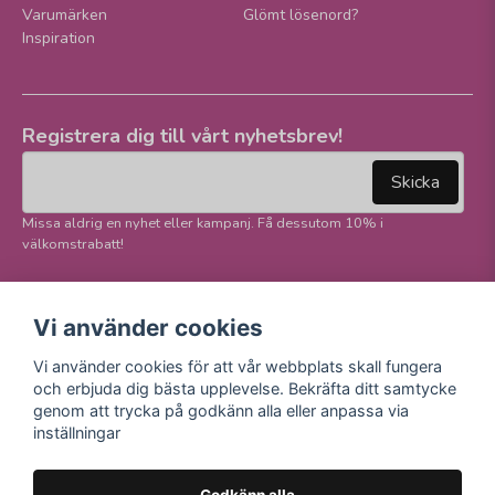
Varumärken
Glömt lösenord?
Inspiration
Registrera dig till vårt nyhetsbrev!
email
Mejladress
Skicka
Missa aldrig en nyhet eller kampanj. Få dessutom 10% i
välkomstrabatt!
Följ oss på våra
Trygg betalning och
Vi använder cookies
sociala medier!
E-handel
Vi använder cookies för att vår webbplats skall fungera
Facebook
och erbjuda dig bästa upplevelse. Bekräfta ditt samtycke
Instagram
genom att trycka på godkänn alla eller anpassa via
Youtube
inställningar
TikTok
Godkänn alla