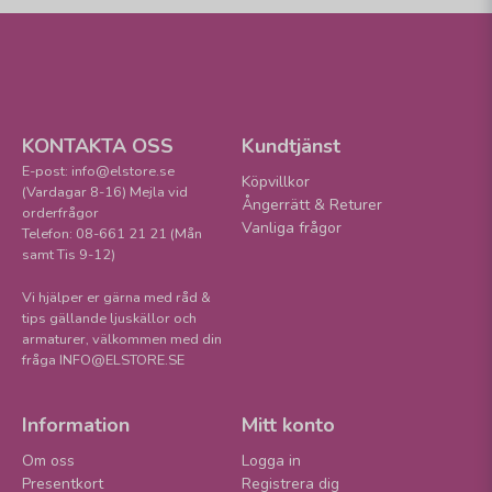
KONTAKTA OSS
Kundtjänst
E-post: info@elstore.se
Köpvillkor
(Vardagar 8-16) Mejla vid
Ångerrätt & Returer
orderfrågor
Vanliga frågor
Telefon: 08-661 21 21 (Mån
samt Tis 9-12)
Vi hjälper er gärna med råd &
tips gällande ljuskällor och
armaturer, välkommen med din
fråga INFO@ELSTORE.SE
Information
Mitt konto
Om oss
Logga in
Presentkort
Registrera dig