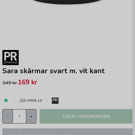
Sara skärmar svart m. vit kant
169 kr
349 kr
225-FR09-10
LÄGG I VARUKORGEN
-
+