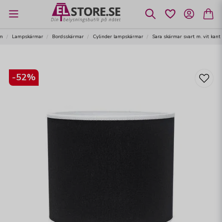
m
Lampskärmar
Bordsskärmar
Cylinder lampskärmar
Sara skärmar svart m. vit kant
-
52
%