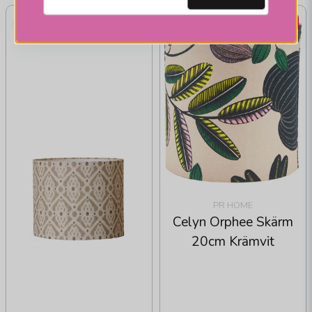
-51%
PR HOME
Celyn Orphee Skärm
20cm Krämvit