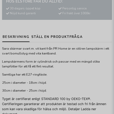
HOS ELSTORE FÅR DU ALLTID:
30 dagars öppet köp
Personlig service
Nöjd kund garanti
Fri frakt över 1000kr
BESKRIVNING
STÄLL EN PRODUKTFRÅGA
Sara skärmar svart m. vit kant från PR Home är en stilren lampskärm i ett
svart bomullstyg med vita kantband.
Lampskärmens form är cylindrisk och passar med en mängd olika
lampfötter för att få ett fint resultat.
Samtliga har ett E27-ringfäste.
25cm i diameter - 18cm i höjd.
30cm i diameter - 25cm i höjd.
Tyget är certifierat enligt STANDARD 100 by O
EKO-TEX®.
Certifieringen garanterar att produkten är testad och fri från ämnen
som kan vara skadliga för hälsa och miljö. Detaljer Ladda ner