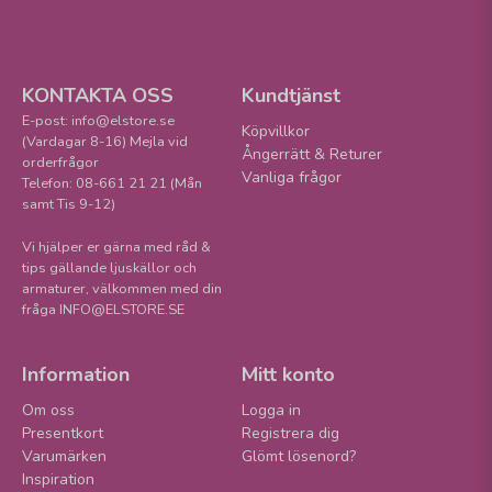
KONTAKTA OSS
Kundtjänst
E-post: info@elstore.se
Köpvillkor
(Vardagar 8-16) Mejla vid
Ångerrätt & Returer
orderfrågor
Vanliga frågor
Telefon: 08-661 21 21 (Mån
samt Tis 9-12)
Vi hjälper er gärna med råd &
tips gällande ljuskällor och
armaturer, välkommen med din
fråga INFO@ELSTORE.SE
Information
Mitt konto
Om oss
Logga in
Presentkort
Registrera dig
Varumärken
Glömt lösenord?
Inspiration