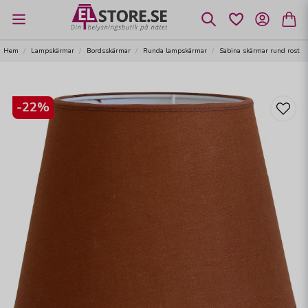
Hem
Lampskärmar
Bordsskärmar
Runda lampskärmar
Sabina skärmar rund rost
-
22
%