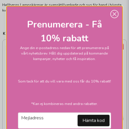
Hallbergs Lampskärmar är svensktillverkade och sys för hand i högsta
kvalité. Viss avvikelse från bild kan förekomma.
Prenumerera - Få
KÖP TILL
10% rabatt
22%
22%
Ange din e-postadress nedan för att prenumerera på
vårt nyhetsbrev. Håll dig uppdaterad på kommande
kampanjer, nyheter och få inspiration.
Som tack för att du vill vara med oss får du 10% rabatt!
*Kan ej kombineras med andra rabatter.
email
Mejladress
Hämta kod