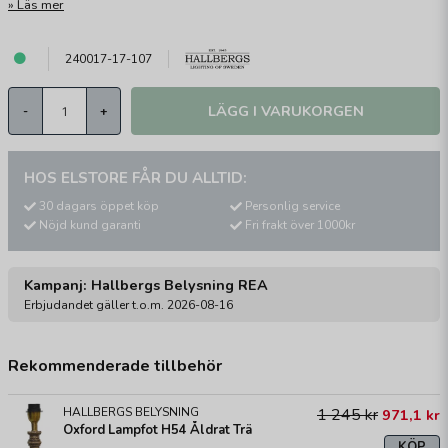
Läs mer
240017-17-107
LÄGG I VARUKORGEN
-
+
HOS ELSTORE FÅR DU ALLTID:
30 dagars öppet köp
Personlig service
Nöjd kund garanti
Fri frakt över 1000kr
Kampanj: Hallbergs Belysning REA
Erbjudandet gäller t.o.m. 2026-08-16
Rekommenderade tillbehör
HALLBERGS BELYSNING
1 245 kr
971,1 kr
Oxford Lampfot H54 Åldrat Trä
KÖP