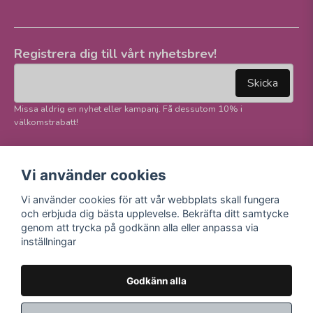
Registrera dig till vårt nyhetsbrev!
email
Mejladress
Skicka
Missa aldrig en nyhet eller kampanj. Få dessutom 10% i
välkomstrabatt!
Följ oss på våra
Trygg betalning och
Vi använder cookies
sociala medier!
E-handel
Vi använder cookies för att vår webbplats skall fungera
Facebook
och erbjuda dig bästa upplevelse. Bekräfta ditt samtycke
Instagram
genom att trycka på godkänn alla eller anpassa via
Youtube
inställningar
TikTok
Godkänn alla