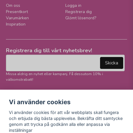
Om oss
Logga in
Presentkort
Registrera dig
Varumärken
Glömt lösenord?
Inspiration
Registrera dig till vårt nyhetsbrev!
email
Mejladress
Skicka
Missa aldrig en nyhet eller kampanj. Få dessutom 10% i
välkomstrabatt!
Följ oss på våra
Trygg betalning och
Vi använder cookies
sociala medier!
E-handel
Vi använder cookies för att vår webbplats skall fungera
Facebook
och erbjuda dig bästa upplevelse. Bekräfta ditt samtycke
Instagram
genom att trycka på godkänn alla eller anpassa via
Youtube
inställningar