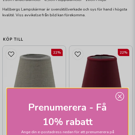
Hallbergs Lampskärmar är svensktillverkade och sys för hand i högsta
kvalité. Viss avvikelse från bild kan förekomma.
KÖP TILL
22%
22%
Prenumerera - Få
10% rabatt
HALLBERGS BELYSNING
HALLBERGS BELYSNING
Ange din e-postadress nedan för att prenumerera på
Carolin
Chintz