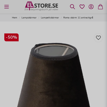
Hem
Lampskärmar
Lampettskärmar
Roma skärm 11 antracitgrå
-
50
%