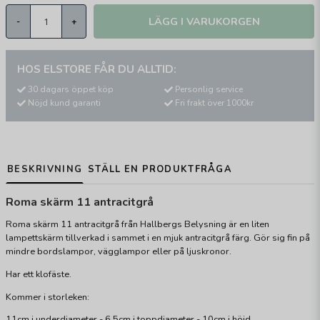
LÄGG I VARUKORGEN
-
+
HOS ELSTORE FÅR DU ALLTID:
30 dagars öppet köp
Personlig service
Nöjd kund garanti
Fri frakt över 1000kr
BESKRIVNING
STÄLL EN PRODUKTFRÅGA
Roma skärm 11 antracitgrå
Roma skärm 11 antracitgrå från Hallbergs Belysning är en liten
lampettskärm tillverkad i sammet i en mjuk antracitgrå färg. Gör sig fin på
mindre bordslampor, vägglampor eller på ljuskronor.
Har ett klofäste.
Kommer i storleken:
11cm i underdiameter - 6,5cm i toppdiameter - 10cm i höjd.