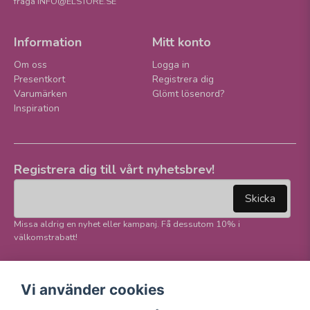
fråga INFO@ELSTORE.SE
Information
Mitt konto
Om oss
Logga in
Presentkort
Registrera dig
Varumärken
Glömt lösenord?
Inspiration
Registrera dig till vårt nyhetsbrev!
email
Mejladress
Skicka
Missa aldrig en nyhet eller kampanj. Få dessutom 10% i
välkomstrabatt!
Följ oss på våra
Trygg betalning och
Vi använder cookies
sociala medier!
E-handel