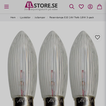
Hem
Ljuskällor
Jullampor
Reservlampa E10 24V Trafo 1,8W 3-pack