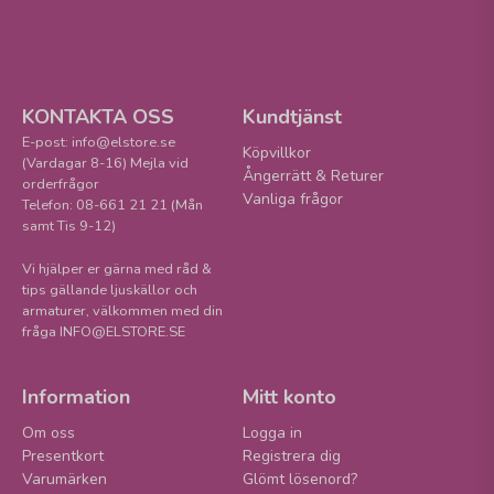
KONTAKTA OSS
Kundtjänst
E-post: info@elstore.se
Köpvillkor
(Vardagar 8-16) Mejla vid
Ångerrätt & Returer
orderfrågor
Vanliga frågor
Telefon: 08-661 21 21 (Mån
samt Tis 9-12)
Vi hjälper er gärna med råd &
tips gällande ljuskällor och
armaturer, välkommen med din
fråga INFO@ELSTORE.SE
Information
Mitt konto
Om oss
Logga in
Presentkort
Registrera dig
Varumärken
Glömt lösenord?