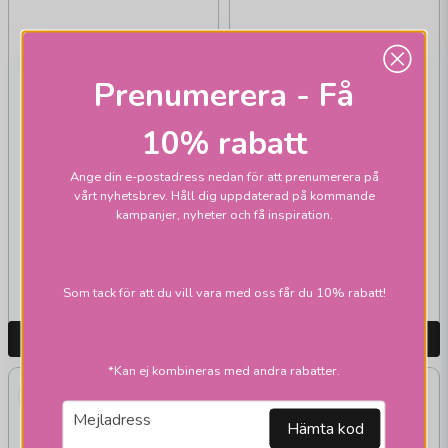
Prenumerera - Få
10% rabatt
Ange din e-postadress nedan för att prenumerera på
ANETA
vårt nyhetsbrev. Håll dig uppdaterad på kommande
Marine taklampa
kampanjer, nyheter och få inspiration.
649 kr
2 195 kr
1 299 kr
Skickas inom 2-10
Skickas inom 1-2 vardagar
Som tack för att du vill vara med oss får du 10% rabatt!
vardagar
LÄGG I VARUKORGEN
LÄGG I VARUKORGEN
*Kan ej kombineras med andra rabatter.
email
Mejladress
Hämta kod