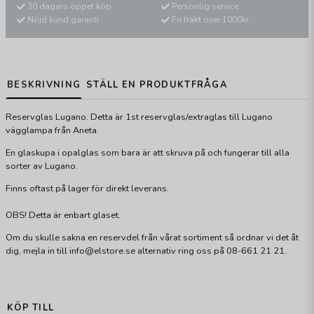
30 dagars öppet köp
Personlig service
Nöjd kund garanti
Fri frakt över 1000kr
BESKRIVNING
STÄLL EN PRODUKTFRÅGA
Reservglas Lugano. Detta är 1st reservglas/extraglas till Lugano
vägglampa från Aneta.
En glaskupa i opalglas som bara är att skruva på och fungerar till alla
sorter av Lugano.
Finns oftast på lager för direkt leverans.
OBS! Detta är enbart glaset.
Om du skulle sakna en reservdel från vårat sortiment så ordnar vi det åt
dig, mejla in till info@elstore.se alternativ ring oss på 08-661 21 21.
KÖP TILL