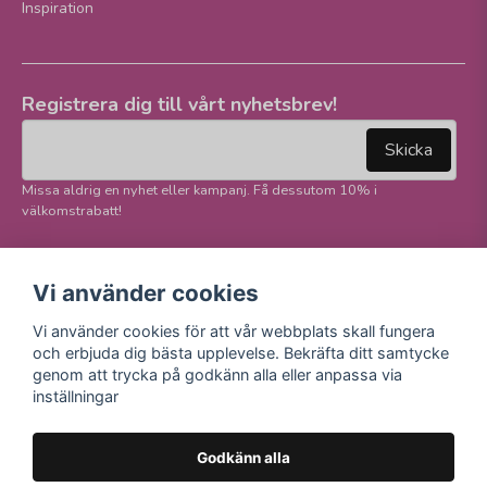
Inspiration
Registrera dig till vårt nyhetsbrev!
email
Mejladress
Skicka
Missa aldrig en nyhet eller kampanj. Få dessutom 10% i
välkomstrabatt!
Följ oss på våra
Trygg betalning och
Vi använder cookies
sociala medier!
E-handel
Vi använder cookies för att vår webbplats skall fungera
Facebook
och erbjuda dig bästa upplevelse. Bekräfta ditt samtycke
Instagram
genom att trycka på godkänn alla eller anpassa via
Youtube
inställningar
TikTok
Godkänn alla