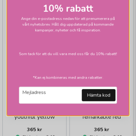
10% rabatt
Ange din e-postadress nedan för att prenumerera på
vårt nyhetsbrev. Håll dig uppdaterad på kommande
kampanjer, nyheter och få inspiration.
Som tack för att du vill vara med oss får du 10% rabatt!
*Kan ej kombineras med andra rabatter.
email
Mejladress
SPRING COPENHAGEN
SPRING COPENHAGEN
Hämta kod
Spring Birds
Spring Birds
trädekoration
trädekoration
youthful yellow
remarkable red
365 kr
365 kr