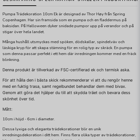
Pumpa Trädekoration 10cm Ek är designad av Thor Høy från Spring
Copenhagen. Har sin framsida som en pumpa och en fladdermus på
baksidan. På Halloween dyker snidade pumpor upp på verandor och på
stigar över hela landet.
Många hushåll utsmyckas med spöken, dödskallar, spindelväv och
läskiga kryp för att skapa stämning för en rolig typ av skräck. En pumpa
som denna passar perfekt i ett hem där inredningen kommer med en fräck
blinkning.
Denna produkt är tillverkad av FSC-certifierad ek och termisk aska.
För att hålla den i bästa skick rekommenderar vi att du rengör henne
med en fuktig trasa, samt regelbundet behandlar dem med bivax.
Genom att göra det hjälper du till att skydda träet och bevara dess
skönhet över tid.
Mått:
10cm i höjd - 6cm i diameter.
Dessa lyxiga och eleganta trädekorationer blir en unik
inredningsdekoration i ditt hem. Finns flera olika typer av trädekorationer,