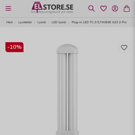
Hem
Ljuskällor
Lysrör
LED lysrör
Plug-in LED TC-S 5,7W/840 G23 2-Pin
-
10
%