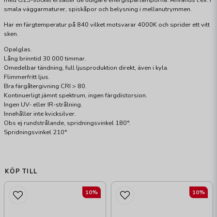
med G23-sockel ersätter de tidigare energisparlamporna. Används t.ex. i
smala väggarmaturer, spiskåpor och belysning i mellanutrymmen.
Har en färgtemperatur på 840 vilket motsvarar 4000K och sprider ett vitt
sken.
Opalglas.
Lång brinntid 30 000 timmar.
Omedelbar tändning, full ljusproduktion direkt, även i kyla.
Flimmerfritt ljus.
Bra färgåtergivning CRI > 80.
Kontinuerligt jämnt spektrum, ingen färgdistorsion.
Ingen UV- eller IR-strålning.
Innehåller inte kvicksilver.
Obs ej rundstrålande, spridningsvinkel 180°.
Spridningsvinkel 210°
KÖP TILL
10%
10%