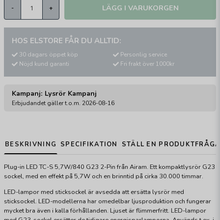
LÄGG I VARUKORGEN
-
+
HOS ELSTORE FÅR DU ALLTID:
30 dagars öppet köp
Personlig service
Nöjd kund garanti
Fri frakt över 1000kr
Kampanj: Lysrör Kampanj
Erbjudandet gäller t.o.m. 2026-08-16
BESKRIVNING
SPECIFIKATION
STÄLL EN PRODUKTFRÅG
Plug-in LED TC-S 5,7W/840 G23 2-Pin från Airam. Ett kompaktlysrör G23
sockel, med en effekt på 5,7W och en brinntid på cirka 30.000 timmar.
LED-lampor med sticksockel är avsedda att ersätta lysrör med
sticksockel. LED-modellerna har omedelbar ljusproduktion och fungerar
mycket bra även i kalla förhållanden. Ljuset är flimmerfritt. LED-lampor