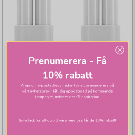
Prenumerera - Få
10% rabatt
Ange din e-postadress nedan för att prenumerera på
vårt nyhetsbrev. Håll dig uppdaterad på kommande
kampanjer, nyheter och få inspiration.
Som tack för att du vill vara med oss får du 10% rabatt!
AIRAM
AIRAM
Plug-in LED TC-S
Plug-in LED TC-S