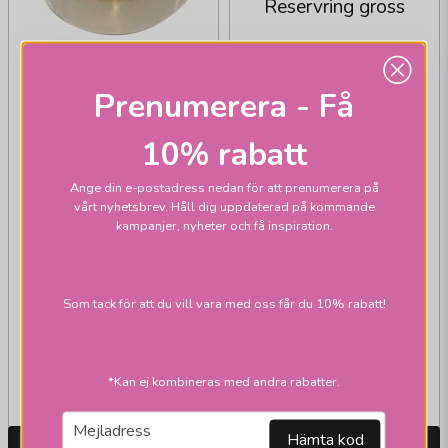
Reservring gross
Prenumerera - Få
10% rabatt
Ange din e-postadress nedan för att prenumerera på
vårt nyhetsbrev. Håll dig uppdaterad på kommande
kampanjer, nyheter och få inspiration.
BY RYDÉNS
Reservglas gross
15cm (till
Som tack för att du vill vara med oss får du 10% rabatt!
62+100cm)
299 kr
25 kr
Skickas inom 2-10
Skickas inom 2-10
*Kan ej kombineras med andra rabatter.
vardagar
vardagar
email
Mejladress
Hämta kod
LÄGG I VARUKORGEN
LÄGG I VARUKORGEN