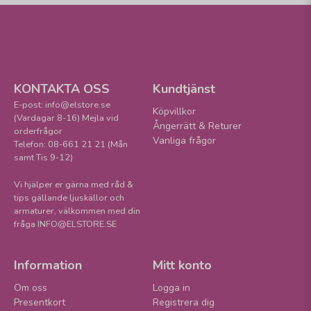
KONTAKTA OSS
Kundtjänst
E-post: info@elstore.se
Köpvillkor
(Vardagar 8-16) Mejla vid
Ångerrätt & Returer
orderfrågor
Vanliga frågor
Telefon: 08-661 21 21 (Mån
samt Tis 9-12)
Vi hjälper er gärna med råd &
tips gällande ljuskällor och
armaturer, välkommen med din
fråga INFO@ELSTORE.SE
Information
Mitt konto
Om oss
Logga in
Presentkort
Registrera dig