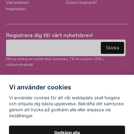
Varumärken
Glömt lösenord?
Inspiration
Registrera dig till vårt nyhetsbrev!
email
Mejladress
Skicka
Missa aldrig en nyhet eller kampanj. Få dessutom 10% i
välkomstrabatt!
Följ oss på våra
Trygg betalning och
Vi använder cookies
sociala medier!
E-handel
Vi använder cookies för att vår webbplats skall fungera
Facebook
och erbjuda dig bästa upplevelse. Bekräfta ditt samtycke
Instagram
genom att trycka på godkänn alla eller anpassa via
Youtube
inställningar
TikTok
Godkänn alla