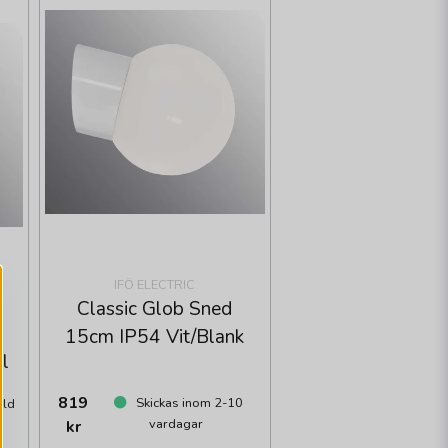
IFÖ ELECTRIC
Classic Glob Sned
15cm IP54 Vit/Blank
al
819
Skickas inom 2-10
åld
vardagar
kr