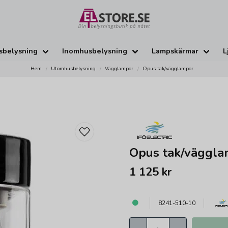
sbelysning
Inomhusbelysning
Lampskärmar
L
Hem
Utomhusbelysning
Vägglampor
Opus tak/vägglampor
Opus tak/väggla
1 125 kr
8241-510-10