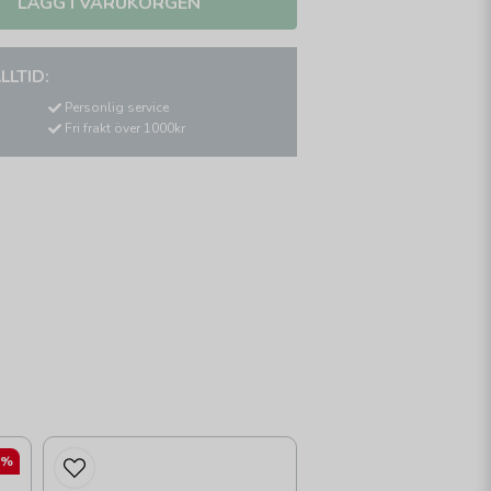
LÄGG I VARUKORGEN
LLTID:
Personlig service
Fri frakt över 1000kr
0%