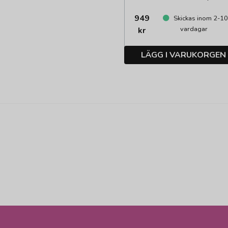
949
Skickas inom 2-1
vardagar
kr
LÄGG I VARUKORGEN