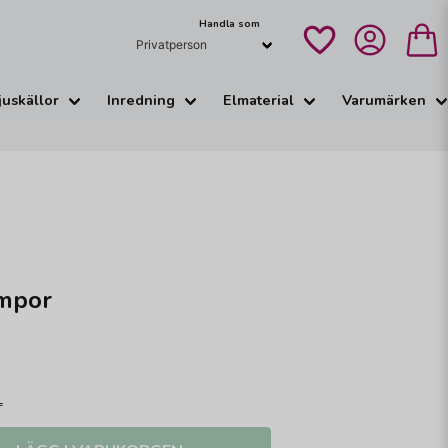
Handla som
juskällor
Inredning
Elmaterial
Varumärken
mpor