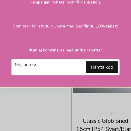
kampanjer, nyheter och få inspiration.
Bevaka
Som tack för att du vill vara med oss får du 10% rabatt!
*Kan ej kombineras med andra rabatter.
email
Mejladress
Hämta kod
IFÖ ELECTRIC
Classic Glob Sned
15cm IP54 Svart/Bla