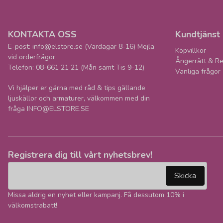
KONTAKTA OSS
Kundtjänst
E-post: info@elstore.se (Vardagar 8-16) Mejla
Köpvillkor
vid orderfrågor
Ångerrätt & Re
Telefon: 08-661 21 21 (Mån samt Tis 9-12)
Vanliga frågor
Vi hjälper er gärna med råd & tips gällande
ljuskällor och armaturer, välkommen med din
fråga INFO@ELSTORE.SE
Registrera dig till vårt nyhetsbrev!
email
Mejladress
Skicka
Missa aldrig en nyhet eller kampanj. Få dessutom 10% i
välkomstrabatt!