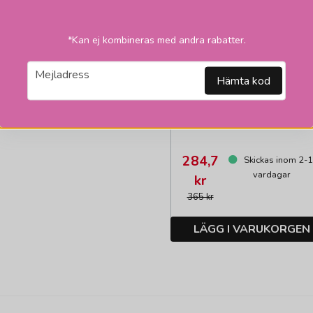
*Kan ej kombineras med andra rabatter.
HALLBERGS BELYSNING
email
Mejladress
Bali skärmar oval nat
Hämta kod
284,7
Skickas inom 2-
vardagar
kr
365 kr
LÄGG I VARUKORGEN