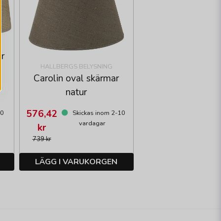
ur
HALLBERGS BELYSNING
Carolin oval skärmar
natur
576,42
10
Skickas inom 2-10
vardagar
kr
739 kr
LÄGG I VARUKORGEN