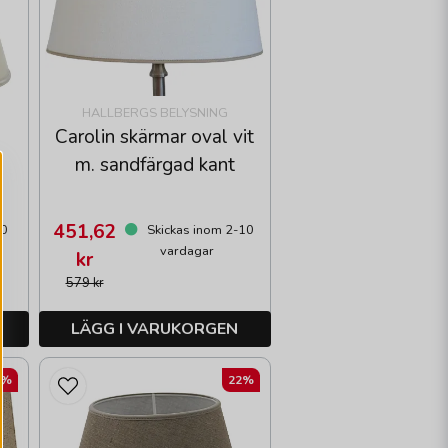
HALLBERGS BELYSNING
Carolin skärmar oval vit
m. sandfärgad kant
451,62
10
Skickas inom 2-10
vardagar
kr
579 kr
LÄGG I VARUKORGEN
2%
22%