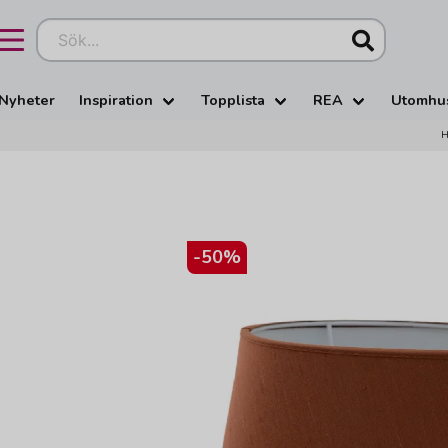
Sök...
Nyheter
Inspiration
Topplista
REA
Utomhu
-
50
%