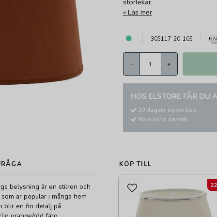
storlekar.
Läs mer
305117-20-105
-
+
HOS ELSTORE FÅR DU A
30 dagars öppet köp
Nöjd kund garanti
FRÅGA
KÖP TILL
2
gs belysning är en stilren och
m som är populär i många hem
 blir en fin detalj på
ig orange/röd färg.