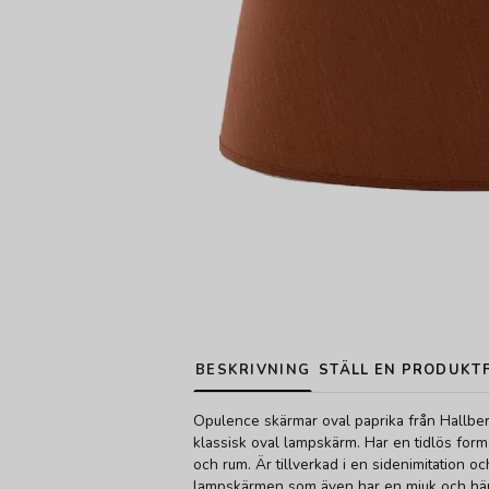
BESKRIVNING
STÄLL EN PRODUKT
Opulence skärmar oval paprika från Hallber
klassisk oval lampskärm. Har en tidlös for
och rum. Är tillverkad i en sidenimitation och
lampskärmen som även har en mjuk och härl