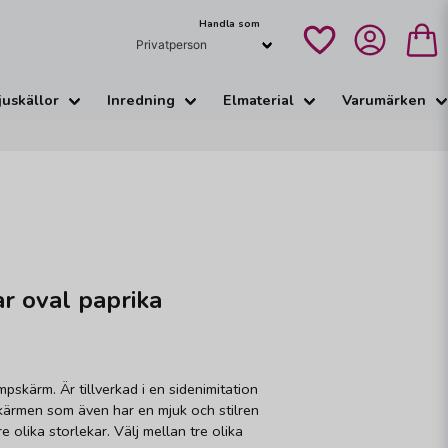
Handla som
juskällor
Inredning
Elmaterial
Varumärken
r oval paprika
mpskärm. Är tillverkad i en sidenimitation
skärmen som även har en mjuk och stilren
e olika storlekar. Välj mellan tre olika