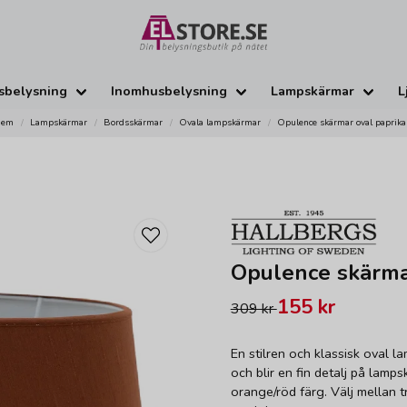
sbelysning
Inomhusbelysning
Lampskärmar
L
Hem
Lampskärmar
Bordsskärmar
Ovala lampskärmar
Opulence skärmar oval paprika
Opulence skärma
155 kr
309 kr
En stilren och klassisk oval la
och blir en fin detalj på lamp
orange/röd färg. Välj mellan tr