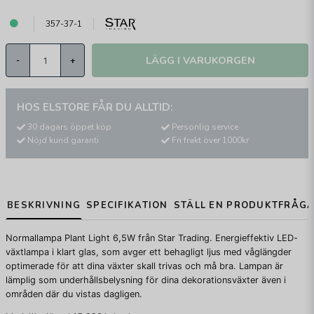
357-37-1
LÄGG I VARUKORGEN
-
+
HOS ELSTORE FÅR DU ALLTID:
30 dagars öppet köp
Personlig service
Nöjd kund garanti
Fri frakt över 1000kr
BESKRIVNING
SPECIFIKATION
STÄLL EN PRODUKTFRÅG
Normallampa Plant Light 6,5W från Star Trading. Energieffektiv LED-
växtlampa i klart glas, som avger ett behagligt ljus med våglängder
optimerade för att dina växter skall trivas och må bra. Lampan är
lämplig som underhållsbelysning för dina dekorationsväxter även i
områden där du vistas dagligen.