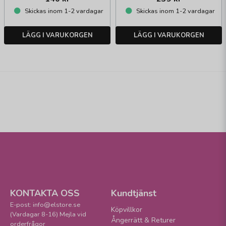
Skickas inom 1-2 vardagar
Skickas inom 1-2 vardagar
LÄGG I VARUKORGEN
LÄGG I VARUKORGEN
KONTAKTA OSS
Kundtjänst
E-post: info@elstore.se
Köpvillkor
(Vardagar 8-16) Mejla vid
Ångerrätt & Returer
orderfrågor