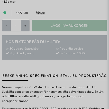
Läs mer
4422230
LÄGG I VARUKORGEN
-
+
HOS ELSTORE FÅR DU ALLTID:
30 dagars öppet köp
Personlig service
Nöjd kund garanti
Fri frakt över 1000kr
BESKRIVNING
SPECIFIKATION
STÄLL EN PRODUKTFRÅG
Normallampa 822 7,5W klar dim från Unison. En klar normal LED-
ljuskälla som är ett alternativ för hemmets alla belysningsbehov. En lätt
och hållbar ersättare till glödlampor, halogenlampor och
energisparlampor.
Färgtemperaturen är 822: 2200K, 700lm och sockeln är E27. Sprider ett