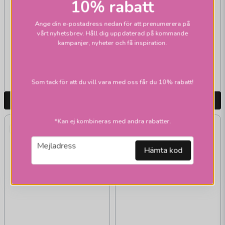
10% rabatt
UNISON
Ange din e-postadress nedan för att prenumerera på
Klotlampa LED E14
vårt nyhetsbrev. Håll dig uppdaterad på kommande
klar 3-steg memory
kampanjer, nyheter och få inspiration.
89 kr
159 kr
Skickas inom 1-2 vardagar
Skickas inom 1-2 vardagar
Som tack för att du vill vara med oss får du 10% rabatt!
LÄGG I VARUKORGEN
LÄGG I VARUKORGEN
*Kan ej kombineras med andra rabatter.
email
Mejladress
Hämta kod