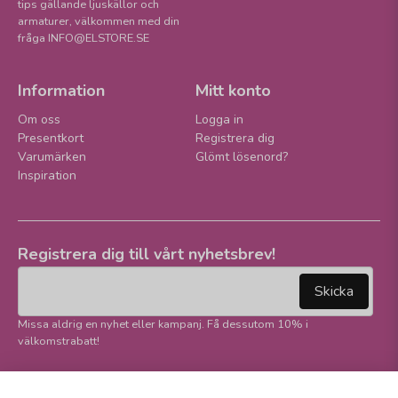
tips gällande ljuskällor och
armaturer, välkommen med din
fråga INFO@ELSTORE.SE
Information
Mitt konto
Om oss
Logga in
Presentkort
Registrera dig
Varumärken
Glömt lösenord?
Inspiration
Registrera dig till vårt nyhetsbrev!
email
Mejladress
Skicka
Missa aldrig en nyhet eller kampanj. Få dessutom 10% i
välkomstrabatt!
Följ oss på våra
Trygg betalning och