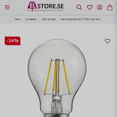
Hem
Ljuskällor
LED lampor
Normallampa 822 7,5W klar dim
-
34
%