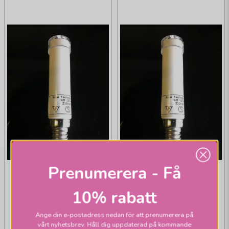
Prenumerera - Få
10% rabatt
Ange din e-postadress nedan för att prenumerera på
vårt nyhetsbrev. Håll dig uppdaterad på kommande