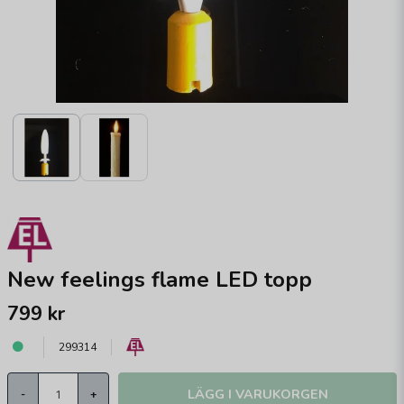
New feelings flame LED topp
799 kr
299314
LÄGG I VARUKORGEN
-
+