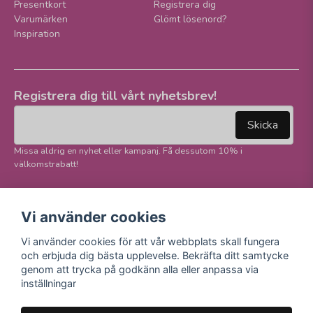
Presentkort
Registrera dig
Varumärken
Glömt lösenord?
Inspiration
Registrera dig till vårt nyhetsbrev!
email
Mejladress
Skicka
Missa aldrig en nyhet eller kampanj. Få dessutom 10% i
välkomstrabatt!
Följ oss på våra
Trygg betalning och
Vi använder cookies
sociala medier!
E-handel
Vi använder cookies för att vår webbplats skall fungera
Facebook
och erbjuda dig bästa upplevelse. Bekräfta ditt samtycke
Instagram
genom att trycka på godkänn alla eller anpassa via
Youtube
inställningar
TikTok