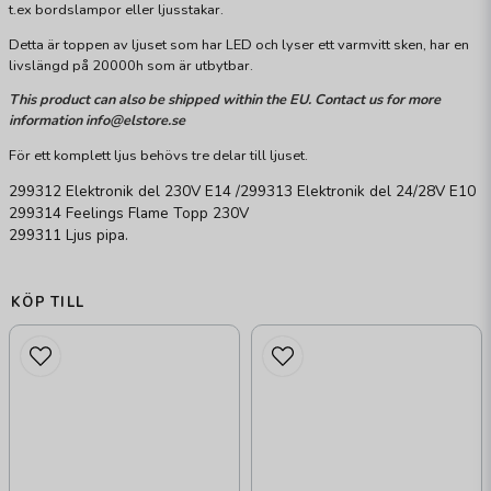
t.ex bordslampor eller ljusstakar.
Detta är toppen av ljuset som har LED och lyser ett varmvitt sken, har en
livslängd på 20000h som är utbytbar.
This product can also be shipped within the EU. Contact us for more
information info@elstore.se
För ett komplett ljus behövs tre delar till ljuset.
299312 Elektronik del 230V E14
/
299313 Elektronik del 24/28V E10
299314 Feelings Flame Topp 230V
299311 Ljus pipa.
KÖP TILL