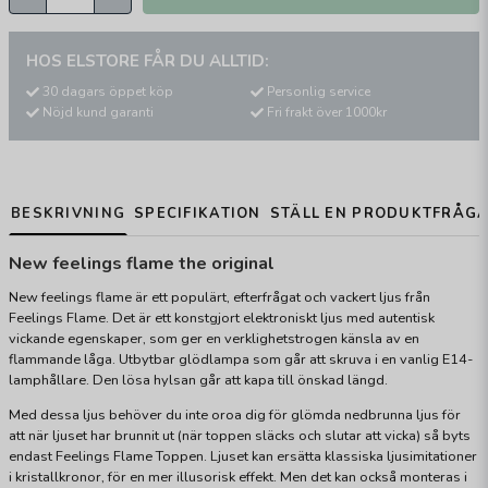
HOS ELSTORE FÅR DU ALLTID:
30 dagars öppet köp
Personlig service
Nöjd kund garanti
Fri frakt över 1000kr
BESKRIVNING
SPECIFIKATION
STÄLL EN PRODUKTFRÅG
New feelings flame the original
New feelings flame är ett populärt, efterfrågat och vackert ljus från
Feelings Flame. Det är ett konstgjort elektroniskt ljus med autentisk
vickande egenskaper, som ger en verklighetstrogen känsla av en
flammande låga. Utbytbar glödlampa som går att skruva i en vanlig E14-
lamphållare. Den lösa hylsan går att kapa till önskad längd.
Med dessa ljus behöver du inte oroa dig för glömda nedbrunna ljus för
att när ljuset har brunnit ut (när toppen släcks och slutar att vicka) så byts
endast Feelings Flame Toppen. Ljuset kan ersätta klassiska ljusimitationer
i kristallkronor, för en mer illusorisk effekt. Men det kan också monteras i