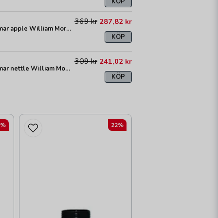
KÖP
369 kr
287,82 kr
Strawberry Thief skärmar apple William Morris
KÖP
309 kr
241,02 kr
Strawberry Thief skärmar nettle William Morris
KÖP
2%
22%