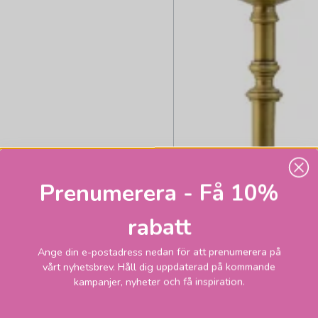
Prenumerera - Få 10%
rabatt
Ange din e-postadress nedan för att prenumerera på
vårt nyhetsbrev. Håll dig uppdaterad på kommande
kampanjer, nyheter och få inspiration.