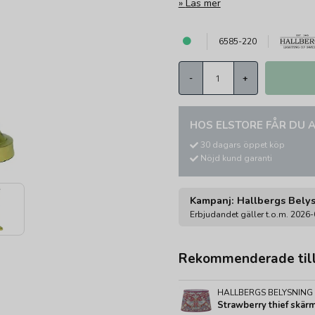
Läs mer
6585-220
-
+
HOS ELSTORE FÅR DU A
30 dagars öppet köp
Nöjd kund garanti
Kampanj: Hallbergs Bely
Erbjudandet gäller t.o.m. 2026
Rekommenderade til
HALLBERGS BELYSNING