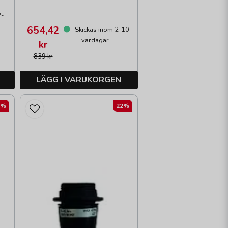
2-
654,42
Skickas inom 2-10
vardagar
kr
839 kr
LÄGG I VARUKORGEN
2%
22%