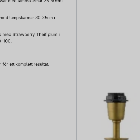
Passar med lampskärmar 25-30cm i
r med lampskärmar 30-35cm i
ad med Strawberry Theif plum i
0-100.
ör ett komplett resultat.