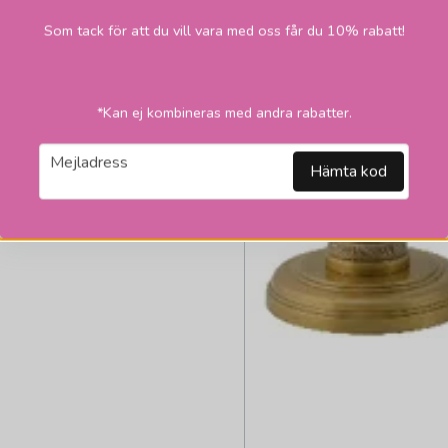
Som tack för att du vill vara med oss får du 10% rabatt!
*Kan ej kombineras med andra rabatter.
email
Mejladress
Hämta kod