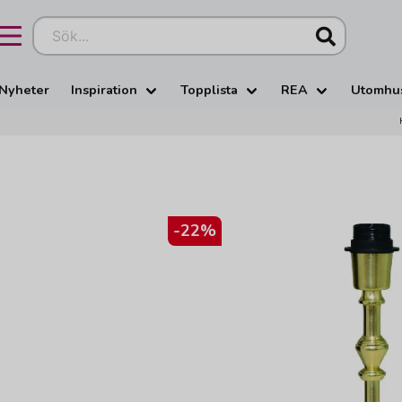
Sök...
Nyheter
Inspiration
Topplista
REA
Utomhu
-
22
%