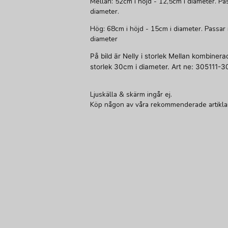
Mellan: 52cm i höjd - 12,5cm i diameter. 
diameter.
Hög: 68cm i höjd - 15cm i diameter. Passa
diameter
På bild är Nelly i storlek Mellan kombiner
storlek 30cm i diameter. Art ne: 305111-3
Ljuskälla & skärm ingår ej.
Köp någon av våra rekommenderade artiklar f