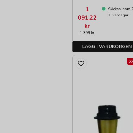
1
Skickas inom 
10 vardagar
091,22
kr
1 399 kr
LÄGG I VARUKORGEN
2