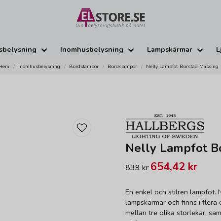
sbelysning
Inomhusbelysning
Lampskärmar
L
Hem
Inomhusbelysning
Bordslampor
Bordslampor
Nelly Lampfot Borstad Mässing
Nelly Lampfot B
654,42 kr
839 kr
En enkel och stilren lampfot. 
lampskärmar och finns i flera o
mellan tre olika storlekar, s