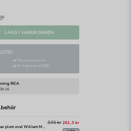
LÄGG I VARUKORGEN
LLTID:
Personlig service
Fri frakt över 1000kr
sning REA
-08-16
lbehör
335 kr
261,3 kr
Strawberry thief skärmar plum oval William Morris