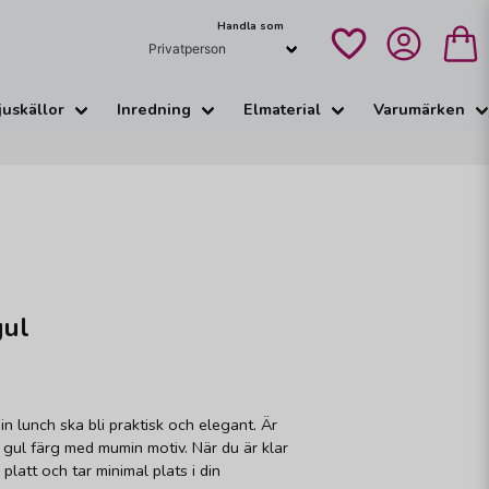
Handla som
juskällor
Inredning
Elmaterial
Varumärken
gul
n lunch ska bli praktisk och elegant. Är
 gul färg med mumin motiv. När du är klar
platt och tar minimal plats i din