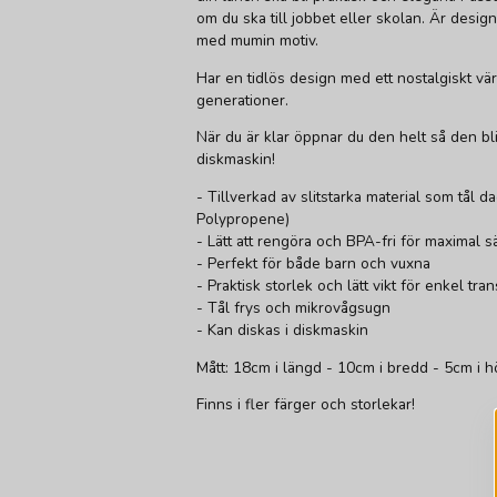
om du ska till jobbet eller skolan. Är desig
med mumin motiv.
Har en tidlös design med ett nostalgiskt vä
generationer.
När du är klar öppnar du den helt så den blir
diskmaskin!
- Tillverkad av slitstarka material som tål d
Polypropene)
- Lätt att rengöra och BPA-fri för maximal s
- Perfekt för både barn och vuxna
- Praktisk storlek och lätt vikt för enkel tra
- Tål frys och mikrovågsugn
- Kan diskas i diskmaskin
Mått: 18cm i längd - 10cm i bredd - 5cm i h
Finns i fler färger och storlekar!