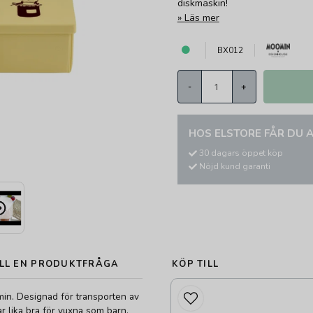
diskmaskin!
Läs mer
BX012
-
+
HOS ELSTORE FÅR DU A
30 dagars öppet köp
Nöjd kund garanti
LL EN PRODUKTFRÅGA
KÖP TILL
in. Designad för transporten av
ar lika bra för vuxna som barn,