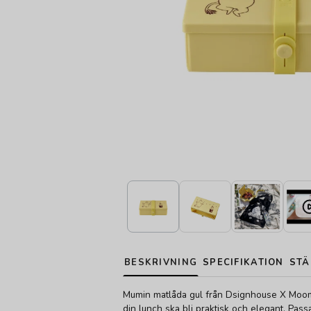
BESKRIVNING
SPECIFIKATION
STÄ
Mumin matlåda gul från Dsignhouse X Moom
din lunch ska bli praktisk och elegant. Pass