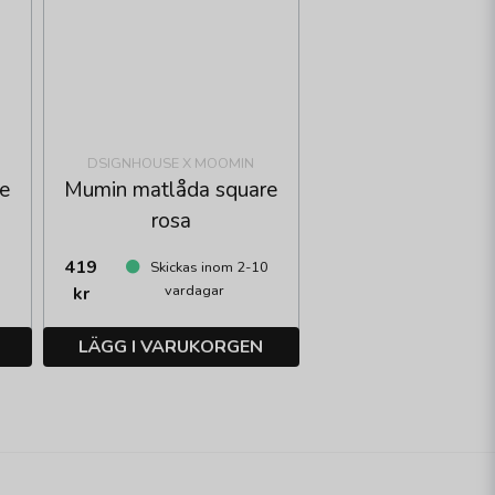
DSIGNHOUSE X MOOMIN
e
Mumin matlåda square
rosa
419
0
Skickas inom 2-10
vardagar
kr
LÄGG I VARUKORGEN