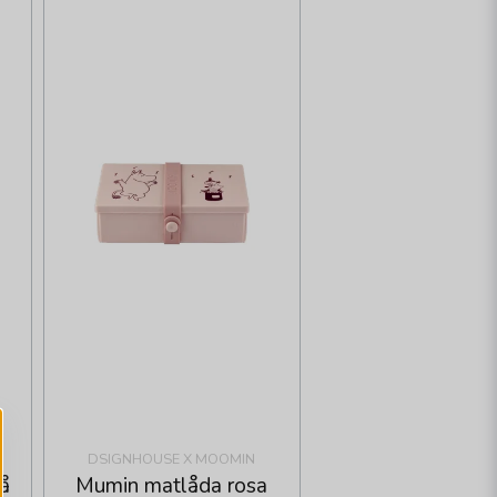
DSIGNHOUSE X MOOMIN
å
Mumin matlåda rosa