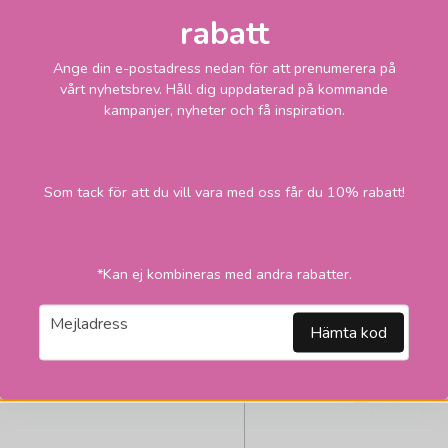
rabatt
419
Skickas inom 2-1
vardagar
kr
Ange din e-postadress nedan för att prenumerera på
vårt nyhetsbrev. Håll dig uppdaterad på kommande
LÄGG I VARUKORGEN
kampanjer, nyheter och få inspiration.
Som tack för att du vill vara med oss får du 10% rabatt!
*Kan ej kombineras med andra rabatter.
email
Mejladress
Hämta kod