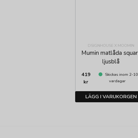
DSIGNHOUSE X MOOMIN
Mumin matlåda squar
ljusblå
419
Skickas inom 2-1
vardagar
kr
LÄGG I VARUKORGEN