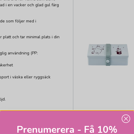
nad i en vacker och glad gul färg
rde som följer med i
 platt och tar minimal plats i din
aglig användning (PP:
äkerhet
nsport i väska eller ryggsäck
öjd.
DSIGNHOUSE X MOOMIN
Prenumerera - Få 10%
Mumin matlåda ljusbl