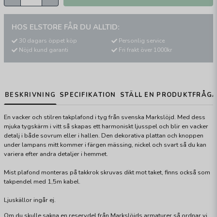
HOS ELSTORE FÅR DU ALLTID:
30 dagars öppet köp
Personlig service
Nöjd kund garanti
Fri frakt över 1000kr
BESKRIVNING
SPECIFIKATION
STÄLL EN PRODUKTFRÅG
En vacker och stilren takplafond i tyg från svenska Markslöjd. Med dess
mjuka tygskärm i vitt så skapas ett harmoniskt ljusspel och blir en vacker
detalj i både sovrum eller i hallen. Den dekorativa plattan och knoppen
under lampans mitt kommer i färgen mässing, nickel och svart så du kan
variera efter andra detaljer i hemmet.
Mist plafond monteras på takkrok skruvas dikt mot taket, finns också som
takpendel med 1,5m kabel.
Ljuskällor ingår ej.
Om du skulle sakna en reservdel från Markslöjds armaturer så ordnar vi