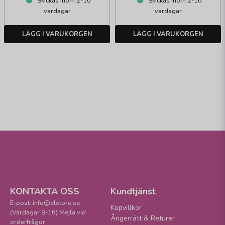
Skickas inom 2-10
Skickas inom 2-10
vardagar
vardagar
LÄGG I VARUKORGEN
LÄGG I VARUKORGEN
KONTAKTA OSS
Kundtjänst
E-post: info@elstore.se
Köpvillkor
(Vardagar 8-16) Mejla vid
Ångerrätt & Returer
orderfrågor