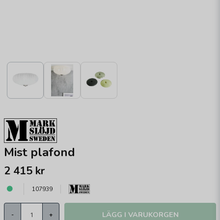
Mist plafond
2 415 kr
107939
LÄGG I VARUKORGEN
-
+