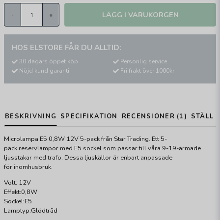
LÄGG I VARUKORGEN
-
+
HOS ELSTORE FÅR DU ALLTID:
30 dagars öppet köp
Personlig service
Nöjd kund garanti
Fri frakt över 1000kr
BESKRIVNING
SPECIFIKATION
RECENSIONER (1)
STÄLL 
Microlampa E5 0,8W 12V 5-pack från Star Trading. Ett 5-
pack reservlampor med E5 sockel som passar till våra 9-19-armade
ljusstakar med trafo. Dessa ljuskällor är enbart anpassade
för inomhusbruk.
Volt: 12V
Effekt:0,8W
Sockel:E5
Lamptyp:Glödtråd