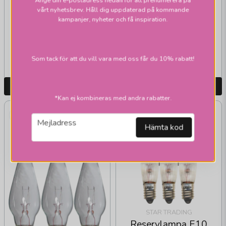
Microlampa E5 1,2W
Reservlampa E10
Ange din e-postadress nedan för att prenumerera på
vårt nyhetsbrev. Håll dig uppdaterad på kommande
12V 5-pack
55V 3W 4-5-armad
kampanjer, nyheter och få inspiration.
3-pack
45 kr
29 kr
Som tack för att du vill vara med oss får du 10% rabatt!
Skickas inom 1-2 vardagar
Skickas inom 1-2 vardagar
LÄGG I VARUKORGEN
LÄGG I VARUKORGEN
*Kan ej kombineras med andra rabatter.
email
Mejladress
Hämta kod
STAR TRADING
Reservlampa E10