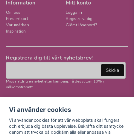
Information
Mitt konto
Om oss
Logga in
Presentkort
Registrera dig
Varumärken
Glömt lösenord?
Inspiration
Registrera dig till vårt nyhetsbrev!
email
Mejladress
Skicka
Missa aldrig en nyhet eller kampanj. Få dessutom 10% i
välkomstrabatt!
Följ oss på våra
Trygg betalning och
Vi använder cookies
sociala medier!
E-handel
Vi använder cookies för att vår webbplats skall fungera
Facebook
och erbjuda dig bästa upplevelse. Bekräfta ditt samtycke
Instagram
genom att trycka på godkänn alla eller anpassa via