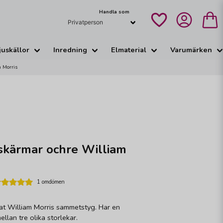
Handla som
juskällor
Inredning
Elmaterial
Varumärken
m Morris
skärmar ochre William
1 omdömen
trat William Morris sammetstyg. Har en
llan tre olika storlekar.