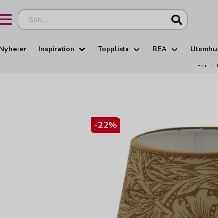
Sök...
Nyheter
Inspiration
Topplista
REA
Utomhu
Hem
-
22
%