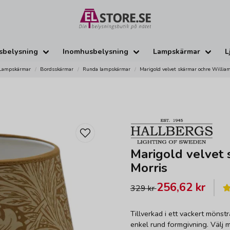
sbelysning
Inomhusbelysning
Lampskärmar
L
Lampskärmar
Bordsskärmar
Runda lampskärmar
Marigold velvet skärmar ochre Willia
Marigold velvet 
Morris
256,62 kr
329 kr
Tillverkad i ett vackert möns
enkel rund formgivning. Välj me