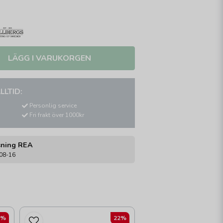
LÄGG I VARUKORGEN
LLTID:
Personlig service
Fri frakt över 1000kr
sning REA
-08-16
2%
22%