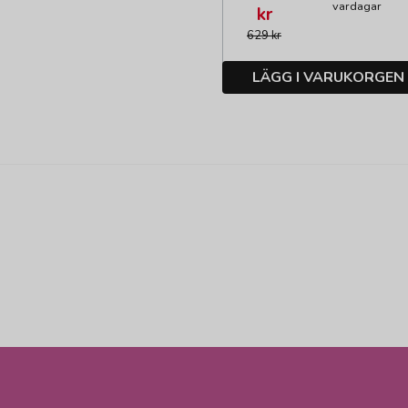
vardagar
kr
629 kr
LÄGG I VARUKORGEN