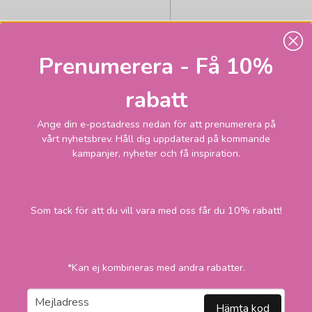
Prenumerera - Få 10%
HALLBERGS BELYSNING
Herbarium skärmar ru
rabatt
stig lindberg orange
Ange din e-postadress nedan för att prenumerera på
386,1
Skickas inom 1-
vårt nyhetsbrev. Håll dig uppdaterad på kommande
vardagar
kr
kampanjer, nyheter och få inspiration.
495 kr
LÄGG I VARUKORGEN
Som tack för att du vill vara med oss får du 10% rabatt!
2
*Kan ej kombineras med andra rabatter.
email
Mejladress
Hämta kod