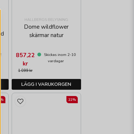
HALLBERGS BELYSNING
Dome wildflower
nd
skärmar natur
857,22
2
Skickas inom 2-10
vardagar
kr
1 099 kr
LÄGG I VARUKORGEN
2%
22%