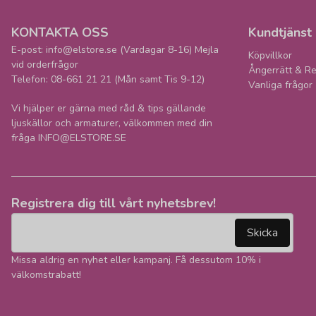
KONTAKTA OSS
Kundtjänst
E-post: info@elstore.se (Vardagar 8-16) Mejla
Köpvillkor
vid orderfrågor
Ångerrätt & Re
Telefon: 08-661 21 21 (Mån samt Tis 9-12)
Vanliga frågor
Vi hjälper er gärna med råd & tips gällande
ljuskällor och armaturer, välkommen med din
fråga INFO@ELSTORE.SE
Registrera dig till vårt nyhetsbrev!
email
Mejladress
Skicka
Missa aldrig en nyhet eller kampanj. Få dessutom 10% i
välkomstrabatt!