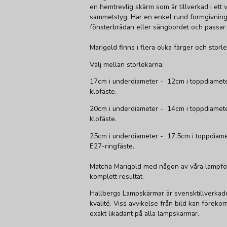
en hemtrevlig skärm som är tillverkad i ett
sammetstyg. Har en enkel rund formgivning 
fönsterbrädan eller sängbordet och passar en
Marigold finns i flera olika färger och storl
Välj mellan storlekarna:
17cm i underdiameter - 12cm i toppdiamet
klofäste.
20cm i underdiameter - 14cm i toppdiamet
klofäste.
25cm i underdiameter - 17,5cm i toppdiam
E27-ringfäste.
Matcha Marigold med någon av våra lampfötte
komplett resultat.
Hallbergs Lampskärmar är svensktillverkade
kvalité. Viss avvikelse från bild kan föreko
exakt likadant på alla lampskärmar.