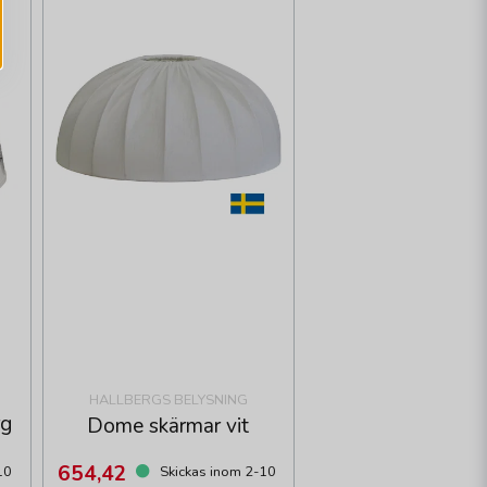
HALLBERGS BELYSNING
rg
Dome skärmar vit
654,42
10
Skickas inom 2-10