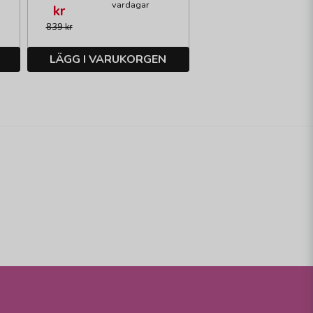
vardagar
kr
839 kr
LÄGG I VARUKORGEN