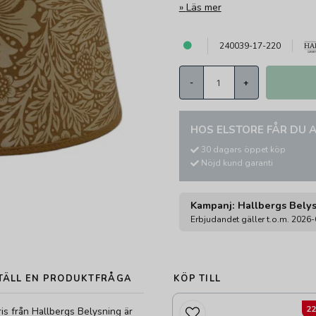
Läs mer
240039-17-220
-
+
HOS ELSTORE FÅR DU A
30 dagars öppet köp
Nöjd kund garanti
Kampanj: Hallbergs Bely
Erbjudandet gäller t.o.m. 2026
TÄLL EN PRODUKTFRÅGA
KÖP TILL
2
is från Hallbergs Belysning är