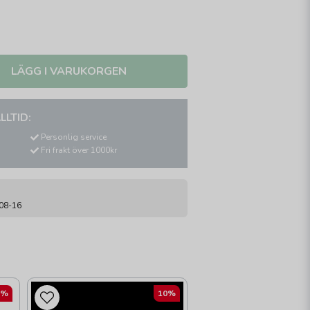
LÄGG I VARUKORGEN
LLTID:
Personlig service
Fri frakt över 1000kr
-08-16
0%
10%