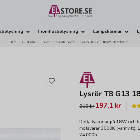
sbelysning
Inomhusbelysning
Lampskärmar
L
Hem
Ljuskällor
Lysrör
Gamla lysrör
Lysrör T8 G13 18W/830 590mm
Lysrör T8 G13 
197,1 kr
219 kr
Detta lysrör är på 18W och h
motsvarar 3000K (varmvitt). 
24.000h