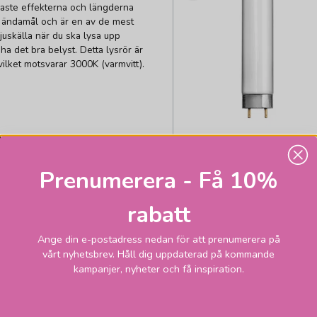
gaste effekterna och längderna
v ändamål och är en av de mest
ljuskälla när du ska lysa upp
ha det bra belyst. Detta lysrör är
lket motsvarar 3000K (varmvitt).
ELSTORE
r till nya lysrör
Lysrör T8 G13
Prenumerera - Få 10%
18W/840 590mm
197,1
rabatt
Skickas inom 1-
vardagar
kr
Ange din e-postadress nedan för att prenumerera på
219 kr
vårt nyhetsbrev. Håll dig uppdaterad på kommande
kampanjer, nyheter och få inspiration.
LÄGG I VARUKORGEN
1