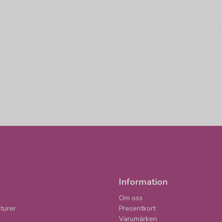
Information
Om oss
turer
Presentkort
Varumärken