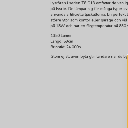
Lysrören i serien T8 G13 omfattar de vanli
på lysrör. De lämpar sig för många typer a
använda artificiella ljuskällorna. En perfekt 
större ytor som kontor eller garage och vill 
på 18W och har en färgtemperatur på 830 vi
1350 Lumen
Längd: 59cm
Brinntid: 24.000h
Glöm ej att även byta glimtändare när du byte