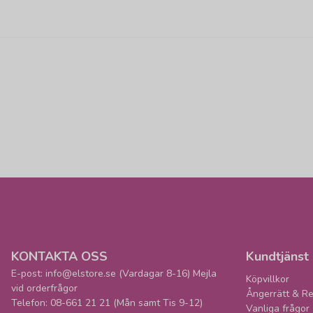
KONTAKTA OSS
Kundtjänst
E-post: info@elstore.se (Vardagar 8-16) Mejla
Köpvillkor
vid orderfrågor
Ångerrätt & Re
Telefon: 08-661 21 21 (Mån samt Tis 9-12)
Vanliga frågor