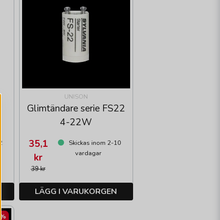
UNISON
Glimtändare serie FS22
4-22W
35,1
2
Skickas inom 2-10
vardagar
kr
39 kr
LÄGG I VARUKORGEN
0%