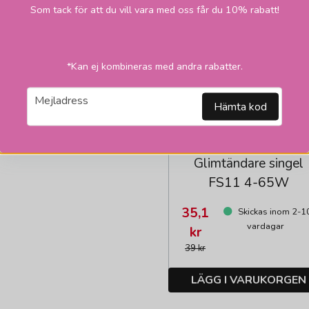
Som tack för att du vill vara med oss får du 10% rabatt!
*Kan ej kombineras med andra rabatter.
email
Mejladress
Hämta kod
UNISON
Glimtändare singel
FS11 4-65W
35,1
Skickas inom 2-1
vardagar
kr
39 kr
LÄGG I VARUKORGEN