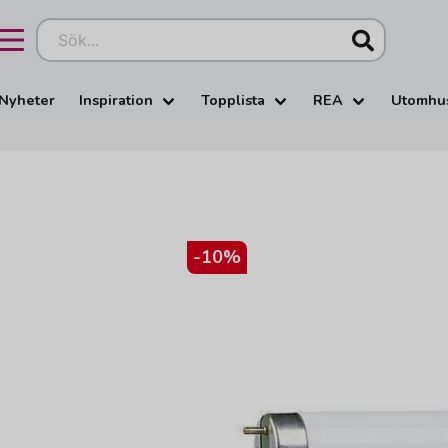
Sök...
Nyheter
Inspiration
Topplista
REA
Utomhu
-
10
%