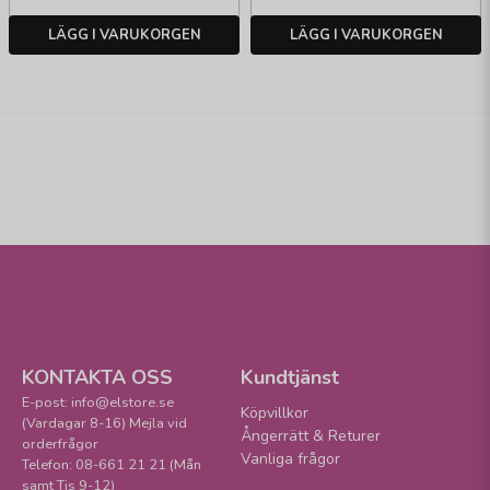
LÄGG I VARUKORGEN
LÄGG I VARUKORGEN
KONTAKTA OSS
Kundtjänst
E-post: info@elstore.se
Köpvillkor
(Vardagar 8-16) Mejla vid
Ångerrätt & Returer
orderfrågor
Vanliga frågor
Telefon: 08-661 21 21 (Mån
samt Tis 9-12)