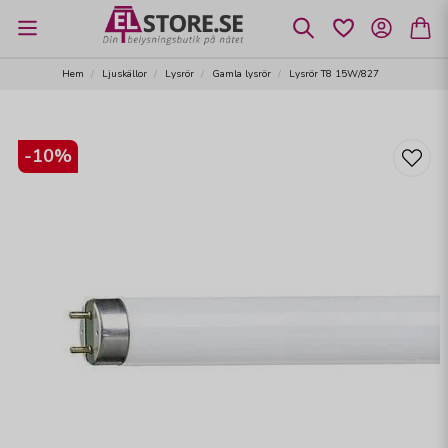
Hem
Ljuskällor
Lysrör
Gamla lysrör
Lysrör T8 15W/827
-
10
%