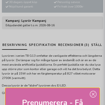
30 dagars öppet köp
Personlig service
Nöjd kund garanti
Fri frakt över 1000kr
Kampanj: Lysrör Kampanj
Erbjudandet gäller t.o.m. 2026-08-16
BESKRIVNING
SPECIFIKATION
RECENSIONER (3)
STÄLL 
Lysrören i serien T8 G13 omfattar de vanligaste effekterna och längderna
på lysrör. De lämpar sig för många typer av ändamål och är en av de
mest använda artificiella ljuskällorna. En perfekt ljuskälla när du ska lysa
upp större ytor som kontor eller garage och vill ha det bra belyst. Detta
lysrör är på 15W och har en färgtemperatur på 827 vilket motsvarar
2700K (varmvitt).
Dessa lysrör är de "äldre" lysrören dvs EJ LED.
Glöm ej att även byta glimtändare när du byter till nya lysrör
Prenumerera - Få