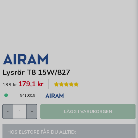
Lysrör T8 15W/827
179,1 kr
199 kr
9410019
LÄGG I VARUKORGEN
-
+
HOS ELSTORE FÅR DU ALLTID: